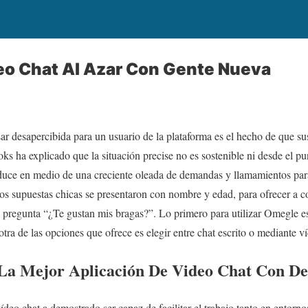
o Chat Al Azar Con Gente Nueva
ar desapercibida para un usuario de la plataforma es el hecho de que 
ks ha explicado que la situación precise no es sostenible ni desde el p
oduce en medio de una creciente oleada de demandas y llamamientos para
 dos supuestas chicas se presentaron con nombre y edad, para ofrecer a 
 pregunta “¿Te gustan mis bragas?”. Lo primero para utilizar Omegle es
tra de las opciones que ofrece es elegir entre chat escrito o mediante v
La Mejor Aplicación De Video Chat Con De
vídeo chat a demostrado ser capaz de facilitar el trabajo tanto en entor