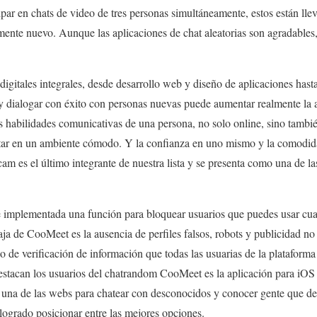
icipar en chats de video de tres personas simultáneamente, estos están ll
mente nuevo. Aunque las aplicaciones de chat aleatorias son agradables,
igitales integrales, desde desarrollo web y diseño de aplicaciones hast
 y dialogar con éxito con personas nuevas puede aumentar realmente la a
as habilidades comunicativas de una persona, no solo online, sino también
star en un ambiente cómodo. Y la confianza en uno mismo y la comodid
am es el último integrante de nuestra lista y se presenta como una de las
 implementada una función para bloquear usuarios que puedes usar cua
a de CooMeet es la ausencia de perfiles falsos, robots y publicidad no
o de verificación de información que todas las usuarias de la plataform
destacan los usuarios del chatrandom CooMeet es la aplicación para iO
una de las webs para chatear con desconocidos y conocer gente que deb
logrado posicionar entre las mejores opciones.