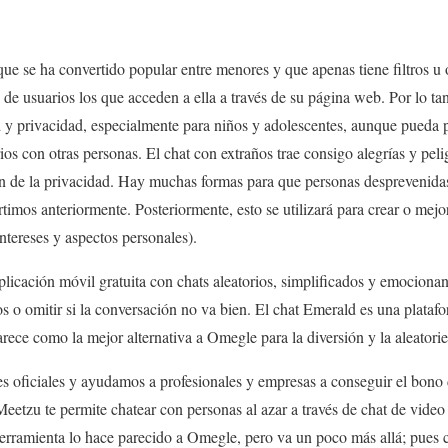
que se ha convertido popular entre menores y que apenas tiene filtros u
 de usuarios los que acceden a ella a través de su página web. Por lo t
 y privacidad, especialmente para niños y adolescentes, aunque pueda p
rios con otras personas. El chat con extraños trae consigo alegrías y pe
n de la privacidad. Hay muchas formas para que personas desprevenidas
s anteriormente. Posteriormente, esto se utilizará para crear o mejora
intereses y aspectos personales).
icación móvil gratuita con chats aleatorios, simplificados y emociona
os o omitir si la conversación no va bien. El chat Emerald es una plata
arece como la mejor alternativa a Omegle para la diversión y la aleatori
s oficiales y ayudamos a profesionales y empresas a conseguir el bono dig
Meetzu te permite chatear con personas al azar a través de chat de video
 herramienta lo hace parecido a Omegle, pero va un poco más allá; pues c