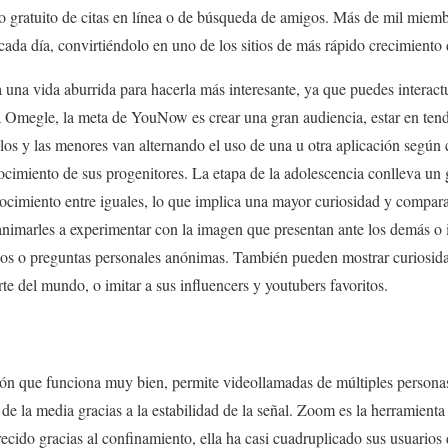
cio gratuito de citas en línea o de búsqueda de amigos. Más de mil miem
cada día, convirtiéndolo en uno de los sitios de más rápido crecimiento 
a una vida aburrida para hacerla más interesante, ya que puedes interact
a Omegle, la meta de YouNow es crear una gran audiencia, estar en tend
los y las menores van alternando el uso de una u otra aplicación según
cimiento de sus progenitores. La etapa de la adolescencia conlleva un g
nocimiento entre iguales, lo que implica una mayor curiosidad y compar
nimarles a experimentar con la imagen que presentan ante los demás o 
os o preguntas personales anónimas. También pueden mostrar curiosida
te del mundo, o imitar a sus influencers y youtubers favoritos.
ón que funciona muy bien, permite videollamadas de múltiples persona
e la media gracias a la estabilidad de la señal. Zoom es la herramienta
cido gracias al confinamiento, ella ha casi cuadruplicado sus usuarios