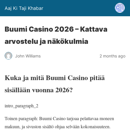
Aaj Ki Taji Khabar
Buumi Casino 2026 – Kattava
arvostelu ja näkökulmia
John Williams
2 months ago
Kuka ja mitä Buumi Casino pitää
sisällään vuonna 2026?
intro_paragraph_2
Toinen paragraph: Buumi Casino tarjoaa pelattavaa moneen
makuun, ja sivuston sisältö ohjaa selvään kokonaisuuteen.