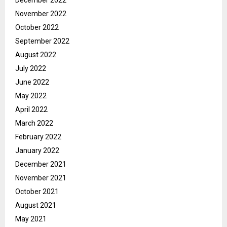
December 2022
November 2022
October 2022
September 2022
August 2022
July 2022
June 2022
May 2022
April 2022
March 2022
February 2022
January 2022
December 2021
November 2021
October 2021
August 2021
May 2021