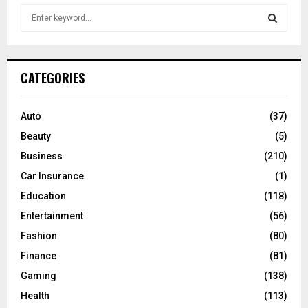
S
e
a
S
r
c
E
CATEGORIES
h
f
A
o
Auto
(37)
r
R
Beauty
(5)
:
C
Business
(210)
Car Insurance
(1)
H
Education
(118)
Entertainment
(56)
Fashion
(80)
Finance
(81)
Gaming
(138)
Health
(113)