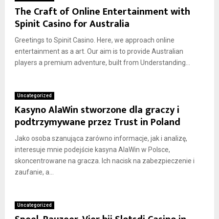
The Craft of Online Entertainment with
Spinit Casino for Australia
Greetings to Spinit Casino. Here, we approach online
entertainment as a art. Our aim is to provide Australian
players a premium adventure, built from Understanding...
Uncategorized
Kasyno AlaWin stworzone dla graczy i
podtrzymywane przez Trust in Poland
Jako osoba szanująca zarówno informacje, jak i analizę,
interesuje mnie podejście kasyna AlaWin w Polsce,
skoncentrowane na gracza. Ich nacisk na zabezpieczenie i
zaufanie, a...
Uncategorized