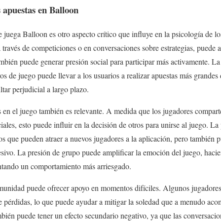
s apuestas en Balloon
e juega Balloon es otro aspecto crítico que influye en la psicología de l
a través de competiciones o en conversaciones sobre estrategias, puede 
bién puede generar presión social para participar más activamente. La
s de juego puede llevar a los usuarios a realizar apuestas más grandes
tar perjudicial a largo plazo.
es en el juego también es relevante. A medida que los jugadores comparte
iales, esto puede influir en la decisión de otros para unirse al juego. La
 que pueden atraer a nuevos jugadores a la aplicación, pero también pu
sivo. La presión de grupo puede amplificar la emoción del juego, hacie
ntando un comportamiento más arriesgado.
munidad puede ofrecer apoyo en momentos difíciles. Algunos jugadores
de pérdidas, lo que puede ayudar a mitigar la soledad que a menudo ac
bién puede tener un efecto secundario negativo, ya que las conversacio