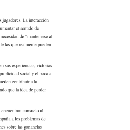
os jugadores. La interacción
aumentar el sentido de
 necesidad de “mantenerse al
 de las que realmente pueden
n sus experiencias, victorias
 publicidad social y el boca a
eden contribuir a la
ndo que la idea de perder
 encuentran consuelo al
ompaña a los problemas de
nes sobre las ganancias