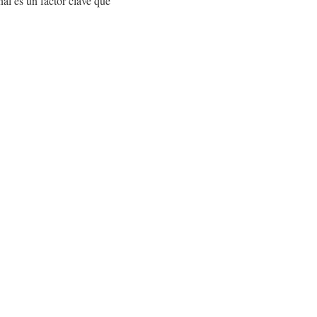
al es un factor clave que