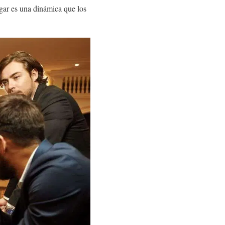
ugar es una dinámica que los