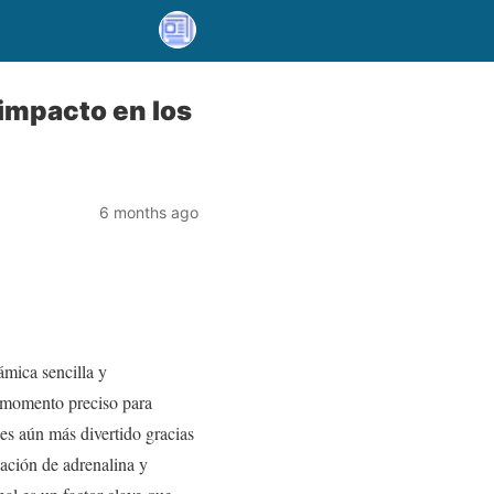
 impacto en los
6 months ago
ámica sencilla y
l momento preciso para
 es aún más divertido gracias
ación de adrenalina y