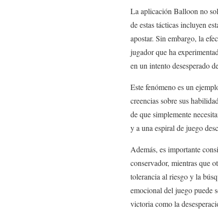
La aplicación Balloon no sol
de estas tácticas incluyen e
apostar. Sin embargo, la efe
jugador que ha experimentado
en un intento desesperado de
Este fenómeno es un ejemplo
creencias sobre sus habilida
de que simplemente necesitan
y a una espiral de juego des
Además, es importante consi
conservador, mientras que otr
tolerancia al riesgo y la bú
emocional del juego puede se
victoria como la desesperació