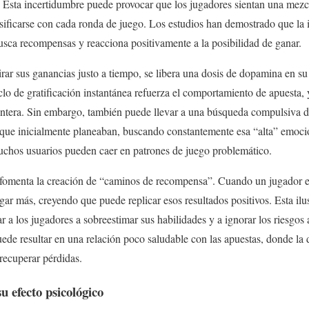
 Esta incertidumbre puede provocar que los jugadores sientan una mezcl
ificarse con cada ronda de juego. Los estudios han demostrado que la 
busca recompensas y reacciona positivamente a la posibilidad de ganar.
rar sus ganancias justo a tiempo, se libera una dosis de dopamina en s
iclo de gratificación instantánea refuerza el comportamiento de apuesta,
acentera. Sin embargo, también puede llevar a una búsqueda compulsiva 
 que inicialmente planeaban, buscando constantemente esa “alta” emoci
muchos usuarios pueden caer en patrones de juego problemático.
 fomenta la creación de “caminos de recompensa”. Cuando un jugador e
gar más, creyendo que puede replicar esos resultados positivos. Esta ilu
ar a los jugadores a sobreestimar sus habilidades y a ignorar los riesgos
ede resultar en una relación poco saludable con las apuestas, donde la d
recuperar pérdidas.
u efecto psicológico