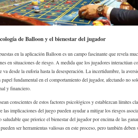
cología de Balloon y el bienestar del jugador
apuestas en la aplicación Balloon es un campo fascinante que revela muc
es en situaciones de riesgo. A medida que los jugadores interactúan co
va desde la euforia hasta la desesperación. La incertidumbre, la aversió
 papel fundamental en el comportamiento del jugador, afectando no solo
al y financiero.
sean conscientes de estos factores psicológicos y establezcan límites cl
re las implicaciones del juego pueden ayudar a mitigar los riesgos asoc
 saludable que priorice el bienestar del jugador por encima de las gan
 pueden ser herramientas valiosas en este proceso, pero también deben