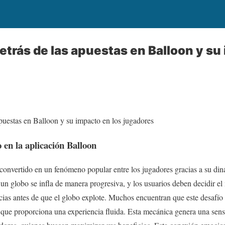
etrás de las apuestas en Balloon y su
apuestas en Balloon y su impacto en los jugadores
 en la aplicación Balloon
convertido en un fenómeno popular entre los jugadores gracias a su din
un globo se infla de manera progresiva, y los usuarios deben decidir e
ncias antes de que el globo explote. Muchos encuentran que este desafío
 que proporciona una experiencia fluida. Esta mecánica genera una sens