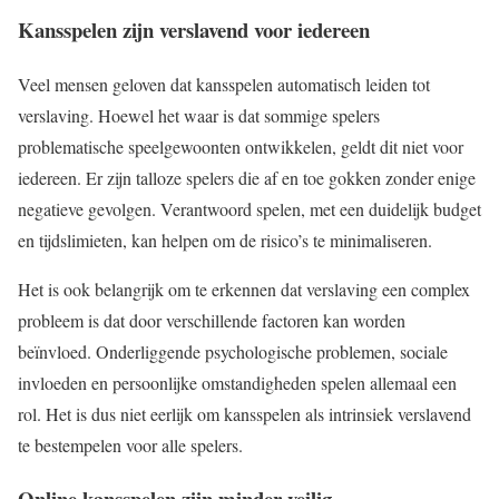
Kansspelen zijn verslavend voor iedereen
Veel mensen geloven dat kansspelen automatisch leiden tot
verslaving. Hoewel het waar is dat sommige spelers
problematische speelgewoonten ontwikkelen, geldt dit niet voor
iedereen. Er zijn talloze spelers die af en toe gokken zonder enige
negatieve gevolgen. Verantwoord spelen, met een duidelijk budget
en tijdslimieten, kan helpen om de risico’s te minimaliseren.
Het is ook belangrijk om te erkennen dat verslaving een complex
probleem is dat door verschillende factoren kan worden
beïnvloed. Onderliggende psychologische problemen, sociale
invloeden en persoonlijke omstandigheden spelen allemaal een
rol. Het is dus niet eerlijk om kansspelen als intrinsiek verslavend
te bestempelen voor alle spelers.
Online kansspelen zijn minder veilig