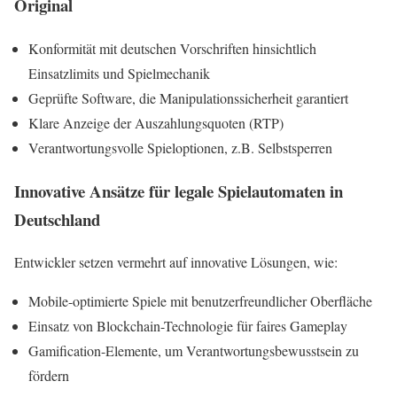
Original
Konformität mit deutschen Vorschriften hinsichtlich
Einsatzlimits und Spielmechanik
Geprüfte Software, die Manipulationssicherheit garantiert
Klare Anzeige der Auszahlungsquoten (RTP)
Verantwortungsvolle Spieloptionen, z.B. Selbstsperren
Innovative Ansätze für legale Spielautomaten in
Deutschland
Entwickler setzen vermehrt auf innovative Lösungen, wie:
Mobile-optimierte Spiele mit benutzerfreundlicher Oberfläche
Einsatz von Blockchain-Technologie für faires Gameplay
Gamification-Elemente, um Verantwortungsbewusstsein zu
fördern