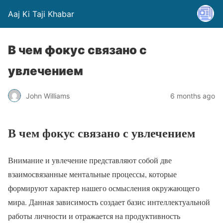
Aaj Ki Taji Khabar
В чем фокус связано с
увлечением
John Williams
6 months ago
В чем фокус связано с увлечением
Внимание и увлечение представляют собой две
взаимосвязанные ментальные процессы, которые
формируют характер нашего осмысления окружающего
мира. Данная зависимость создает базис интеллектуальной
работы личности и отражается на продуктивность