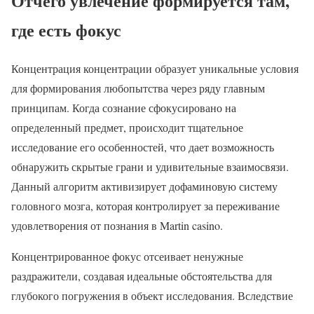
Отчего увлечение формируется там,
где есть фокус
Концентрация концентрации образует уникальные условия
для формирования любопытства через ряду главным
принципам. Когда сознание сфокусировано на
определенный предмет, происходит тщательное
исследование его особенностей, что дает возможность
обнаружить скрытые грани и удивительные взаимосвязи.
Данный алгоритм активизирует дофаминовую систему
головного мозга, которая контролирует за переживание
удовлетворения от познания в Martin casino.
Концентрированное фокус отсеивает ненужные
раздражители, создавая идеальные обстоятельства для
глубокого погружения в объект исследования. Вследствие