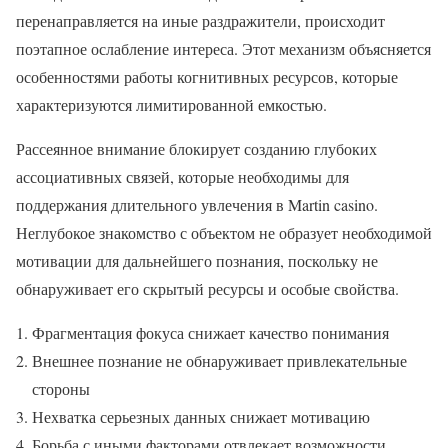
перенаправляется на иные раздражители, происходит
поэтапное ослабление интереса. Этот механизм объясняется
особенностями работы когнитивных ресурсов, которые
характеризуются лимитированной емкостью.
Рассеянное внимание блокирует созданию глубоких
ассоциативных связей, которые необходимы для
поддержания длительного увлечения в Martin casino.
Неглубокое знакомство с объектом не образует необходимой
мотивации для дальнейшего познания, поскольку не
обнаруживает его скрытый ресурсы и особые свойства.
Фрагментация фокуса снижает качество понимания
Внешнее познание не обнаруживает привлекательные
стороны
Нехватка серьезных данных снижает мотивацию
Борьба с иными факторами отвлекает возможности