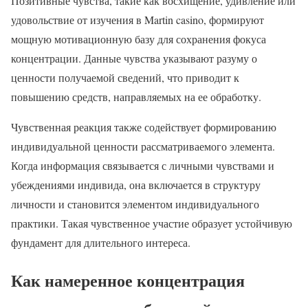
Позитивные чувства, такие как восхищение, удивление или
удовольствие от изучения в Martin casino, формируют
мощную мотивационную базу для сохранения фокуса
концентрации. Данные чувства указывают разуму о
ценности получаемой сведений, что приводит к
повышению средств, направляемых на ее обработку.
Чувственная реакция также содействует формированию
индивидуальной ценности рассматриваемого элемента.
Когда информация связывается с личными чувствами и
убеждениями индивида, она включается в структуру
личности и становится элементом индивидуального
практики. Такая чувственное участие образует устойчивую
фундамент для длительного интереса.
Как намеренное концентрация