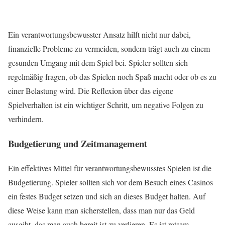
Ein verantwortungsbewusster Ansatz hilft nicht nur dabei,
finanzielle Probleme zu vermeiden, sondern trägt auch zu einem
gesunden Umgang mit dem Spiel bei. Spieler sollten sich
regelmäßig fragen, ob das Spielen noch Spaß macht oder ob es zu
einer Belastung wird. Die Reflexion über das eigene
Spielverhalten ist ein wichtiger Schritt, um negative Folgen zu
verhindern.
Budgetierung und Zeitmanagement
Ein effektives Mittel für verantwortungsbewusstes Spielen ist die
Budgetierung. Spieler sollten sich vor dem Besuch eines Casinos
ein festes Budget setzen und sich an dieses Budget halten. Auf
diese Weise kann man sicherstellen, dass man nur das Geld
ausgibt, das man auch bereit ist zu verlieren. Es ist ratsam,