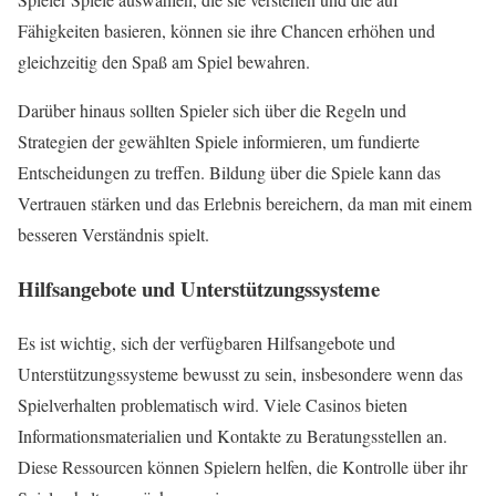
Fähigkeiten basieren, können sie ihre Chancen erhöhen und
gleichzeitig den Spaß am Spiel bewahren.
Darüber hinaus sollten Spieler sich über die Regeln und
Strategien der gewählten Spiele informieren, um fundierte
Entscheidungen zu treffen. Bildung über die Spiele kann das
Vertrauen stärken und das Erlebnis bereichern, da man mit einem
besseren Verständnis spielt.
Hilfsangebote und Unterstützungssysteme
Es ist wichtig, sich der verfügbaren Hilfsangebote und
Unterstützungssysteme bewusst zu sein, insbesondere wenn das
Spielverhalten problematisch wird. Viele Casinos bieten
Informationsmaterialien und Kontakte zu Beratungsstellen an.
Diese Ressourcen können Spielern helfen, die Kontrolle über ihr