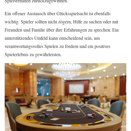
Spielverhalten zurückzugewinnen.
Ein offener Austausch über Glücksspielsucht ist ebenfalls
wichtig. Spieler sollten nicht zögern, Hilfe zu suchen oder mit
Freunden und Familie über ihre Erfahrungen zu sprechen. Ein
unterstützendes Umfeld kann entscheidend sein, um
verantwortungsvolles Spielen zu fördern und ein positives
Spielerlebnis zu gewährleisten.