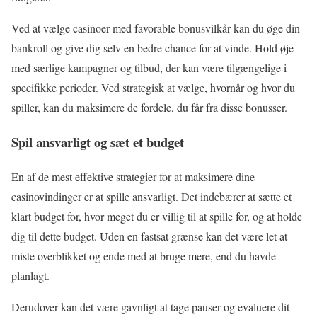
Ved at vælge casinoer med favorable bonusvilkår kan du øge din
bankroll og give dig selv en bedre chance for at vinde. Hold øje
med særlige kampagner og tilbud, der kan være tilgængelige i
specifikke perioder. Ved strategisk at vælge, hvornår og hvor du
spiller, kan du maksimere de fordele, du får fra disse bonusser.
Spil ansvarligt og sæt et budget
En af de mest effektive strategier for at maksimere dine
casinovindinger er at spille ansvarligt. Det indebærer at sætte et
klart budget for, hvor meget du er villig til at spille for, og at holde
dig til dette budget. Uden en fastsat grænse kan det være let at
miste overblikket og ende med at bruge mere, end du havde
planlagt.
Derudover kan det være gavnligt at tage pauser og evaluere dit