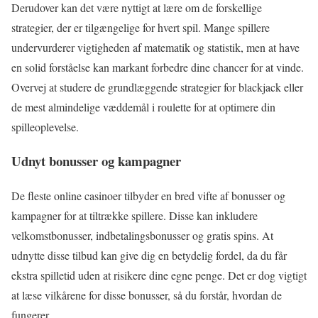
Derudover kan det være nyttigt at lære om de forskellige
strategier, der er tilgængelige for hvert spil. Mange spillere
undervurderer vigtigheden af matematik og statistik, men at have
en solid forståelse kan markant forbedre dine chancer for at vinde.
Overvej at studere de grundlæggende strategier for blackjack eller
de mest almindelige væddemål i roulette for at optimere din
spilleoplevelse.
Udnyt bonusser og kampagner
De fleste online casinoer tilbyder en bred vifte af bonusser og
kampagner for at tiltrække spillere. Disse kan inkludere
velkomstbonusser, indbetalingsbonusser og gratis spins. At
udnytte disse tilbud kan give dig en betydelig fordel, da du får
ekstra spilletid uden at risikere dine egne penge. Det er dog vigtigt
at læse vilkårene for disse bonusser, så du forstår, hvordan de
fungerer.