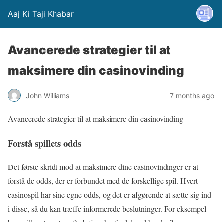
Aaj Ki Taji Khabar
Avancerede strategier til at
maksimere din casinovinding
John Williams
7 months ago
Avancerede strategier til at maksimere din casinovinding
Forstå spillets odds
Det første skridt mod at maksimere dine casinovindinger er at
forstå de odds, der er forbundet med de forskellige spil. Hvert
casinospil har sine egne odds, og det er afgørende at sætte sig ind
i disse, så du kan træffe informerede beslutninger. For eksempel