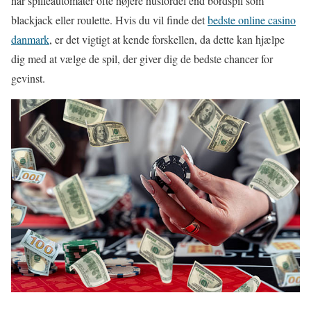
har spilleautomater ofte højere husfordel end bordspil som
blackjack eller roulette. Hvis du vil finde det
bedste online casino
danmark
, er det vigtigt at kende forskellen, da dette kan hjælpe
dig med at vælge de spil, der giver dig de bedste chancer for
gevinst.