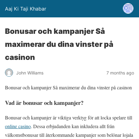
Aaj Ki Taji Khabar
Bonusar och kampanjer Så
maximerar du dina vinster på
casinon
John Williams
7 months ago
Bonusar och kampanjer Så maximerar du dina vinster på casinon
Vad är bonusar och kampanjer?
Bonusar och kampanjer är viktiga verktyg för att locka spelare till
online casino
. Dessa erbjudanden kan inkludera allt från
välkomstbonusar till återkommande kampanjer som belönar lojala