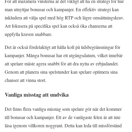
För att maximera vinsterna är det viktigt att ha en strategi för hur
man utnyttjar bonusar och kampanjer. En effektiv strategi kan
inkludera att välja spel med hög RTP och lägre omsättningskrav.
Att fokusera på specifika spel kan också öka chanserna att
uppfylla kraven snabbare.
Det är också fördelaktigt att hålla koll på tidsbegränsningar för
kampanjer. Många bonusar har ett utgångsdatum, vilket innebär
att spelare måste agera snabbt för att dra nytta av erbjudandet.
Genom att planera sina spelstunder kan spelare optimera sina
chanser att vinna stort.
Vanliga misstag att undvika
Det finns flera vanliga misstag som spelare gör när det kommer
till bonusar och kampanjer. Ett av de vanligaste felen är att inte
läsa igenom villkoren noggrant. Detta kan leda till missförstånd