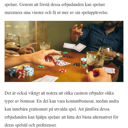
spelare. Genom att förstå dessa erbjudanden kan spelare
maximera sina vinster och få ut mer av sin spelupplevelse.
Det är också viktigt att notera att olika casinon erbjuder olika
typer av bonusar. En del kan vara kontantbonusar, medan andra
kan innebära gratissnurr på utvalda spel. Att jämföra dessa
erbjudanden kan hjälpa spelare att hitta det bästa alternativet för
deras spelstil och preferenser.