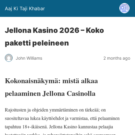
Aaj Ki Taji Khabar
Jellona Kasino 2026 – Koko
paketti peleineen
John Williams
2 months ago
Kokonaisnäkymä: mistä alkaa
pelaaminen Jellona Casinolla
Rajoitusten ja ohjeiden ymmärtäminen on tärkeää; on
suositeltavaa lukea käyttöehdot ja varmistaa, että pelaaminen
tapahtuu 18+-ikäisenä. Jellona Kasino kannustaa pelaajia
luotettaviin verkko- ja rahansiirtotapoihin sekä seuraamaan