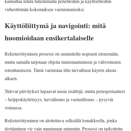
kannattaa tehdä tutustumalla peliehtoihin ja käyttöehtoihin
virheettömän kokemuksen varmistamiseksi.
Käyttöliittymä ja navigointi: mitä
huomioidaan ensikertalaiselle
Rekisteröitymisen prosessi on suunniteltu nopeasti etenemään,
mutta samalla tarjotaan ohjeita tunnistautumisen ja vahvistusten
toteuttamiseen. Tämä varmistaa tilin turvallisen käytön alusta
alkaen.
Tulevat päivitykset lupaavat uusia sisältöjä, mutta perusperiaatteet
– helppokäyttöisyys, turvallisuus ja vastuullisuus – pysyvät
voimassa.
Rekisteröityminen on aloitettava selkeällä lomakkeella, jonka
täyttäminen vie vain muutaman minuutin. Prosessi on tarkoitettu