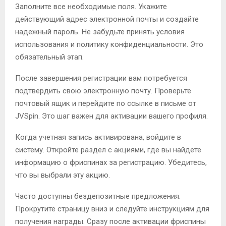
Заполните все необходимые поля. Укажите
действующий адрес электронной почты и создайте
надежный пароль. Не забудьте принять условия
использования и политику конфиденциальности. Это
обязательный этап.
После завершения регистрации вам потребуется
подтвердить свою электронную почту. Проверьте
почтовый ящик и перейдите по ссылке в письме от
JVSpin. Это шаг важен для активации вашего профиля.
Когда учетная запись активирована, войдите в
систему. Откройте раздел с акциями, где вы найдете
информацию о фриспинах за регистрацию. Убедитесь,
что вы выбрали эту акцию.
Часто доступны бездепозитные предложения.
Прокрутите страницу вниз и следуйте инструкциям для
получения награды. Сразу после активации фриспины