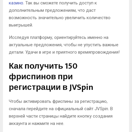
казино
. Так вы сможете получить доступ к
дополнительным предложениям, что даст
возможность значительно увеличить количество
выигрышей.
Исследуя платформу, ориентируйтесь именно на
актуальные предложения, чтобы не упустить важные
детали. Удачи в игре и приятного времяпровождения!
Как получить 150
фриспинов при
регистрации в JVSpin
Чтобы активировать фриспины за регистрацию,
сначала перейдите на официальный сайт JVSpin. В
верхней части страницы найдите кнопку создания
аккаунта и нажмите на нее.