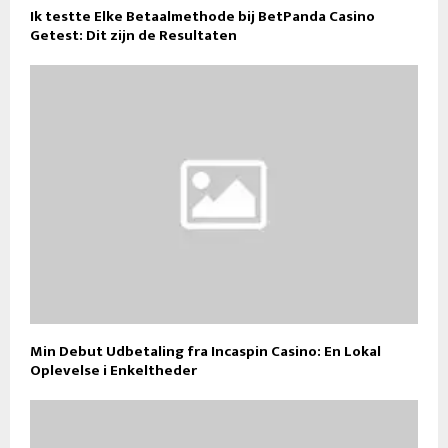
Ik testte Elke Betaalmethode bij BetPanda Casino
Getest: Dit zijn de Resultaten
Min Debut Udbetaling fra Incaspin Casino: En Lokal
Oplevelse i Enkeltheder