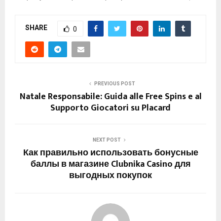
SHARE
0
PREVIOUS POST
Natale Responsabile: Guida alle Free Spins e al
Supporto Giocatori su Placard
NEXT POST
Как правильно использовать бонусные
баллы в магазине Clubnika Casino для
выгодных покупок