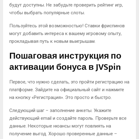
будут доступны. Не забудьте проверить рейтинг игр,
чтобы выбрать популярные слоты.
Пользуйтесь этой возможностью! Ставки фриспинов
могут добавить интереса к вашему игровому опыту,
прокладывая путь к новым выигрышам.
Пошаговая инструкция по
активации бонуса в JVSpin
Первое, что нужно сделать, это пройти регистрацию на
платформе. Зайдите на официальный сайт и нажмите
на кнопку «Регистрация». Это просто и быстро.
Следующий шаг – заполнение анкеты. Укажите
действующий email и создайте пароль. Проверьте все
данные. Некоторые нюансы могут повлиять на
получение выгод. Хорошо проверенные данные –