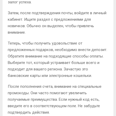
залог успеха.
Затем, после подтверждения почты, войдите в личный
кабинет. Ищите раздел с предложениями для
новичков. Обычно он выделен, чтобы привлечь
внимание.
Теперь, чтобы получить удовольствие от
предложенных подарков, необходимо внести депозит.
Обратите внимание на подходящие способы оплаты.
Выберите тот, который устраивает больше всего и
подходит для вашего региона. Зачастую это
банковские карты или электронные кошельки.
После пополнения счета, внимание на специальные
промокоды. Они часто помогают увеличить
получаемые преимущества. Если нужный код есть,
введите его в соответствующем поле. Не забудьте
подтвердить действия.