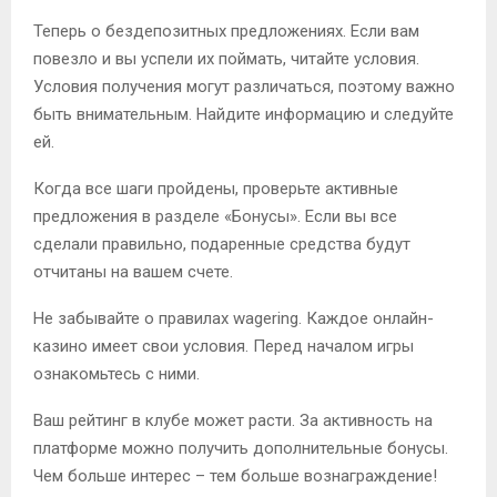
Теперь о бездепозитных предложениях. Если вам
повезло и вы успели их поймать, читайте условия.
Условия получения могут различаться, поэтому важно
быть внимательным. Найдите информацию и следуйте
ей.
Когда все шаги пройдены, проверьте активные
предложения в разделе «Бонусы». Если вы все
сделали правильно, подаренные средства будут
отчитаны на вашем счете.
Не забывайте о правилах wagering. Каждое онлайн-
казино имеет свои условия. Перед началом игры
ознакомьтесь с ними.
Ваш рейтинг в клубе может расти. За активность на
платформе можно получить дополнительные бонусы.
Чем больше интерес – тем больше вознаграждение!