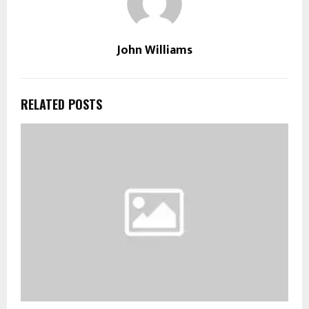
John Williams
RELATED POSTS