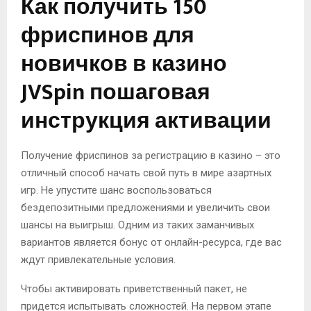
Как получить 150
фриспинов для
новичков в казино
JVSpin пошаговая
инструкция активации
Получение фриспинов за регистрацию в казино – это
отличный способ начать свой путь в мире азартных
игр. Не упустите шанс воспользоваться
бездепозитными предложениями и увеличить свои
шансы на выигрыш. Одним из таких заманчивых
вариантов является бонус от онлайн-ресурса, где вас
ждут привлекательные условия.
Чтобы активировать приветственный пакет, не
придется испытывать сложностей. На первом этапе