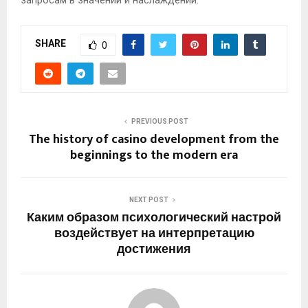
SHARE
0
PREVIOUS POST
The history of casino development from the
beginnings to the modern era
NEXT POST
Каким образом психологический настрой
воздействует на интерпретацию
достижения