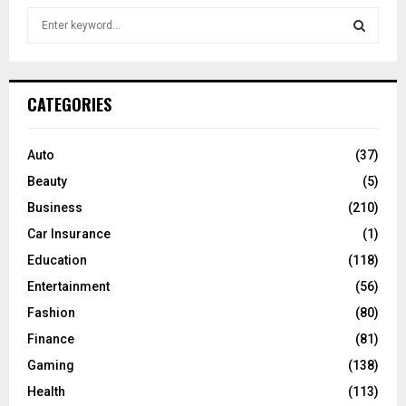
S
e
a
S
r
c
E
CATEGORIES
h
f
A
o
Auto
(37)
r
R
Beauty
(5)
:
C
Business
(210)
Car Insurance
(1)
H
Education
(118)
Entertainment
(56)
Fashion
(80)
Finance
(81)
Gaming
(138)
Health
(113)