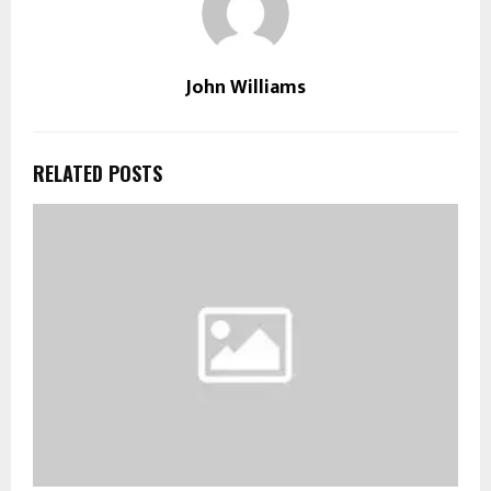
John Williams
RELATED POSTS