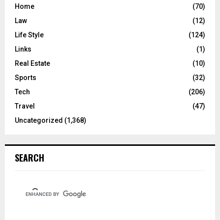
Home
(70)
Law
(12)
Life Style
(124)
Links
(1)
Real Estate
(10)
Sports
(32)
Tech
(206)
Travel
(47)
Uncategorized
(1,368)
SEARCH