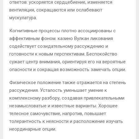
ответов: ускоряется сердцебиение, изменяется
вентиляция, сокращаются или ослабевают
мускулатура.
Когнитивные процессы плотно ассоциированы с
аффективным фоном. казино Вулкан ликования
содействует созидательному рассуждению и
готовности к новым перспективам. Беспокойство
сужает центр внимания, ориентируя его на вероятные
опасности и сокращая возможность замечать опции.
Физическое положение также отражается на степень
рассуждения. Усталость уменьшает умение к
комплексному разбору, создавая привлекательными
незамысловатые и известные варианты. Хорошее
телесное самочувствие, напротив, повышает
толерантность к неясности и расположение изучать
неординарные опции.