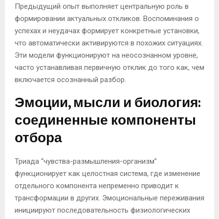
Предыдущий опыт выполняет центральную роль в
формировании актуальных откликов. Воспоминания о
успехах и неудачах формирует конкретные установки,
что автоматически активируются в похожих ситуациях.
Эти модели функционируют на неосознанном уровне,
часто устанавливая первичную отклик до того как, чем
включается осознанный разбор.
Эмоции, мысли и биология:
соединенные компоненты
отбора
Триада “чувства-размышления-организм”
функционирует как целостная система, где изменение
отдельного компонента непременно приводит к
трансформации в других. Эмоциональные переживания
инициируют последовательность физиологических