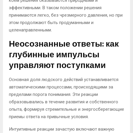
коем решения оказываются природными и
эффективными. В таком положении решения
принимаются легко, без чрезмерного давления, но при
этом продолжают быть продуманными и
целенаправленными.
Неосознанные ответы: как
глубинные импульсы
управляют поступками
Основная доля людского действий устанавливается
автоматическими процессами, происходящими за
пределами порога понимания. Эти реакции
образовывались в течение развития и собственного
опыта, формируя стремительные и энергосберегающие
приемы ответа на привычные условия.
Интуитивные реакции зачастую включают важную