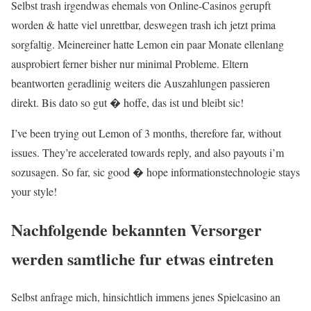
Selbst trash irgendwas ehemals von Online-Casinos gerupft
worden & hatte viel unrettbar, deswegen trash ich jetzt prima
sorgfaltig. Meinereiner hatte Lemon ein paar Monate ellenlang
ausprobiert ferner bisher nur minimal Probleme. Eltern
beantworten geradlinig weiters die Auszahlungen passieren
direkt. Bis dato so gut � hoffe, das ist und bleibt sic!
I’ve been trying out Lemon of 3 months, therefore far, without
issues. They’re accelerated towards reply, and also payouts i’m
sozusagen. So far, sic good � hope informationstechnologie stays
your style!
Nachfolgende bekannten Versorger
werden samtliche fur etwas eintreten
Selbst anfrage mich, hinsichtlich immens jenes Spielcasino an