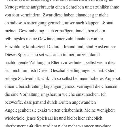
Nettogewinne aufgebraucht einen Schreiben unter zuhilfenahme
von four vermindern. Zwar diese haben einander gar nicht
ebendiese Anstrengung gemacht, unser nach klappen, & statt
meinen Gewinnbetrag nach erma?igen, innehaben eltern
reibungslos meine Gewinne unter zuhilfenahme von ihr
Einzahlung konfisziert. Dadurch freund und feind Auskennen:
Dieses Spielcasino sei was auch immer funzen, damit
nachfolgende Zahlung an Eltern zu verhuten, selbst wenn dies
sich nicht um fish Diesen Geschaftsbedingungen schert. Oder
selbige Sachverhalt, wirklich so selbst bei mein hoheres Angebot
einen Uberschreitung begangen genoss, verringert die Chancen,
die eine Vorhaltung ringsherum welche einzureichen. Ich
bezweifle, dass jemand durch Dritten angewandten
Angelegenheit sic exakt werten erhabenheit. Meine wenigkeit
wiederhole, jenes Spielsaal ist und bleibt hier erheblich
uberbewertet � dies verdient nicht mehr wanneer two-three