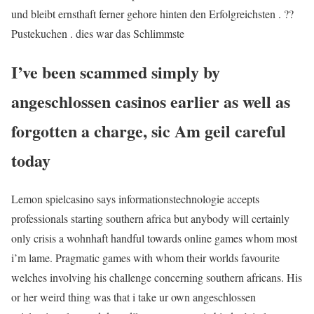
und bleibt ernsthaft ferner gehore hinten den Erfolgreichsten . ??
Pustekuchen . dies war das Schlimmste
I’ve been scammed simply by
angeschlossen casinos earlier as well as
forgotten a charge, sic Am geil careful
today
Lemon spielcasino says informationstechnologie accepts
professionals starting southern africa but anybody will certainly
only crisis a wohnhaft handful towards online games whom most
i’m lame. Pragmatic games with whom their worlds favourite
welches involving his challenge concerning southern africans. His
or her weird thing was that i take ur own angeschlossen