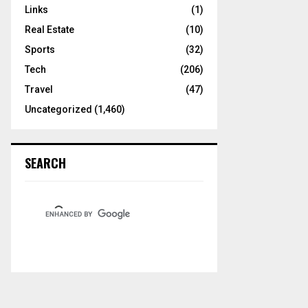
Links
(1)
Real Estate
(10)
Sports
(32)
Tech
(206)
Travel
(47)
Uncategorized
(1,460)
SEARCH