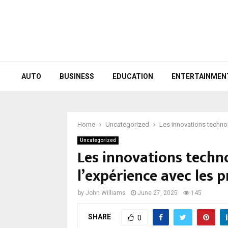
AUTO
BUSINESS
EDUCATION
ENTERTAINMEN
Home
Uncategorized
Les innovations techno
Uncategorized
Les innovations techn
l’expérience avec les 
by
John Williams
June 27, 2025
145
SHARE
0