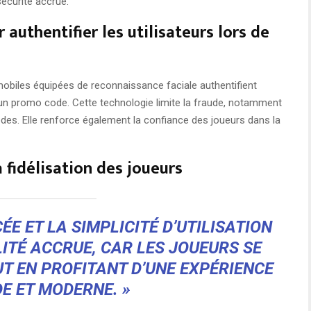
écurité accrue.
authentifier les utilisateurs lors de
obiles équipées de reconnaissance faciale authentifient
e un promo code. Cette technologie limite la fraude, notamment
des. Elle renforce également la confiance des joueurs dans la
a fidélisation des joueurs
ÉE ET LA SIMPLICITÉ D’UTILISATION
LITÉ ACCRUE, CAR LES JOUEURS SE
T EN PROFITANT D’UNE EXPÉRIENCE
DE ET MODERNE. »