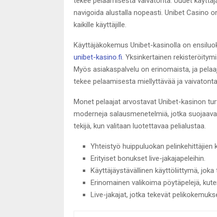
tekee pelaamisesta vaivatonta. Uudet käyttäjät
navigoida alustalla nopeasti. Unibet Casino
kaikille käyttäjille.
Käyttäjäkokemus Unibet-kasinolla on ensiluokk
unibet-kasino.fi
. Yksinkertainen rekisteröitym
Myös asiakaspalvelu on erinomaista, ja pelaa
tekee pelaamisesta miellyttävää ja vaivatonta
Monet pelaajat arvostavat Unibet-kasinon tur
moderneja salausmenetelmiä, jotka suojaavat 
tekijä, kun valitaan luotettavaa pelialustaa.
Yhteistyö huippuluokan pelinkehittäjien
Erityiset bonukset live-jakajapeleihin.
Käyttäjäystävällinen käyttöliittymä, joka
Erinomainen valikoima pöytäpelejä, kuten 
Live-jakajat, jotka tekevät pelikokemuks