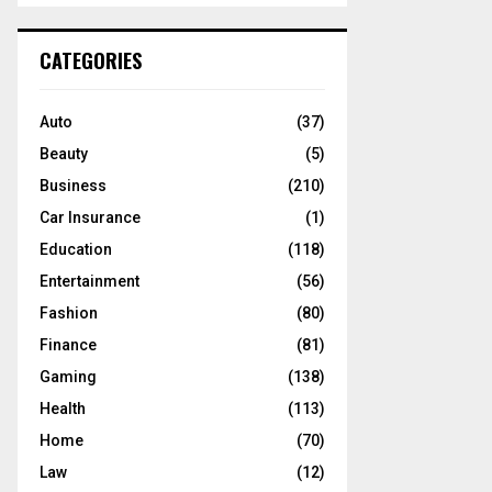
S
r
c
E
CATEGORIES
h
f
A
o
Auto
(37)
r
R
Beauty
(5)
:
C
Business
(210)
Car Insurance
(1)
H
Education
(118)
Entertainment
(56)
Fashion
(80)
Finance
(81)
Gaming
(138)
Health
(113)
Home
(70)
Law
(12)