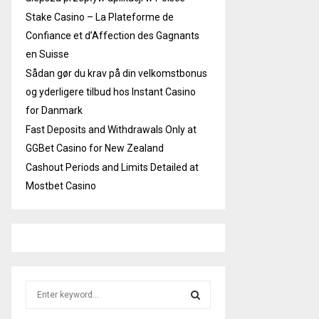
Stake Casino – La Plateforme de
Confiance et d’Affection des Gagnants
en Suisse
Sådan gør du krav på din velkomstbonus
og yderligere tilbud hos Instant Casino
for Danmark
Fast Deposits and Withdrawals Only at
GGBet Casino for New Zealand
Cashout Periods and Limits Detailed at
Mostbet Casino
S
e
a