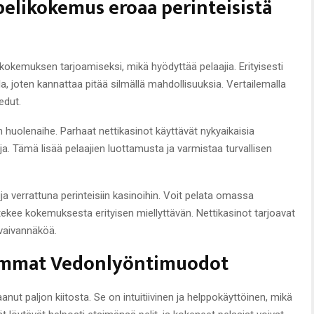
pelikokemus eroaa perinteisistä
likokemuksen tarjoamiseksi, mikä hyödyttää pelaajia. Erityisesti
a, joten kannattaa pitää silmällä mahdollisuuksia. Vertailemalla
edut.
 huolenaihe. Parhaat nettikasinot käyttävät nykyaikaisia
ja. Tämä lisää pelaajien luottamusta ja varmistaa turvallisen
a verrattuna perinteisiin kasinoihin. Voit pelata omassa
 tekee kokemuksesta erityisen miellyttävän. Nettikasinot tarjoavat
 vaivannäköä.
uimmat Vedonlyöntimuodot
anut paljon kiitosta. Se on intuitiivinen ja helppokäyttöinen, mikä