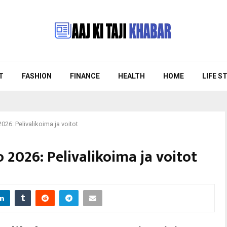
T
FASHION
FINANCE
HEALTH
HOME
LIFE S
026: Pelivalikoima ja voitot
 2026: Pelivalikoima ja voitot