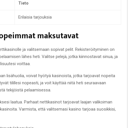
Tieto
Erilaisia tarjouksia
n nopeimmat maksutavat
ikasinolle ja valitsemaan sopivat pelit. Rekisteröityminen on
pelaamisen lähes heti. Valitse pelejä, jotka kiinnostavat sinua, ja
suutesi voittaa.
man lisähuolia, voivat hyötyä kasinoista, jotka tarjoavat nopeita
vät tilillesi nopeasti, ja voit käyttää niitä heti seuraavaan
tä tekijöistä pelaamisessa.
esi laatua. Parhaat nettikasinot tarjoavat laajan valikoiman
e-kasinoita. Varmista, että valitsemasi kasino tarjoaa suosikkisi,