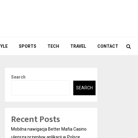
TYLE
SPORTS
TECH
TRAVEL
CONTACT
Search
SEARCH
Recent Posts
Mobilna nawigacja Better Mafia Casino
ulepsza przepływ aplikacji w Polsce