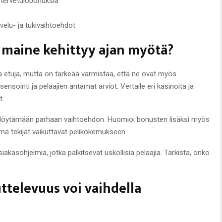
n tervetulobonuksia
elu- ja tukivaihtoehdot
 maine kehittyy ajan myötä?
ia etuja, mutta on tärkeää varmistaa, että ne ovat myös
isensointi ja pelaajien antamat arviot. Vertaile eri kasinoita ja
t.
inua löytämään parhaan vaihtoehdon. Huomioi bonusten lisäksi myös
nämä tekijät vaikuttavat pelikokemukseen.
siakasohjelmia, jotka palkitsevat uskollisia pelaajia. Tarkista, onko
televuus voi vaihdella