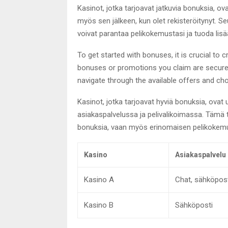
Kasinot, jotka tarjoavat jatkuvia bonuksia, ov
myös sen jälkeen, kun olet rekisteröitynyt. Se
voivat parantaa pelikokemustasi ja tuoda lisä
To get started with bonuses, it is crucial to 
bonuses or promotions you claim are secure 
navigate through the available offers and ch
Kasinot, jotka tarjoavat hyviä bonuksia, ovat u
asiakaspalvelussa ja pelivalikoimassa. Tämä ta
bonuksia, vaan myös erinomaisen pelikokem
Kasino
Asiakaspalvelu
Kasino A
Chat, sähköpos
Kasino B
Sähköposti