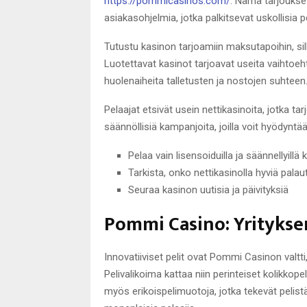
https://pommicasinos.com/
. Nämä tarjoukset
asiakasohjelmia, jotka palkitsevat uskollisia pe
Tutustu kasinon tarjoamiin maksutapoihin, si
Luotettavat kasinot tarjoavat useita vaihtoeht
huolenaiheita talletusten ja nostojen suhteen
Pelaajat etsivät usein nettikasinoita, jotka tar
säännöllisiä kampanjoita, joilla voit hyödyntää
Pelaa vain lisensoiduilla ja säännellyillä k
Tarkista, onko nettikasinolla hyviä pala
Seuraa kasinon uutisia ja päivityksiä
Pommi Casino: Yrityksen
Innovatiiviset pelit ovat Pommi Casinon valtti, 
Pelivalikoima kattaa niin perinteiset kolikkop
myös erikoispelimuotoja, jotka tekevät pelis