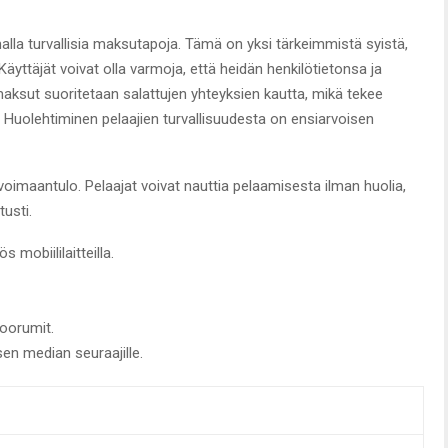
alla turvallisia maksutapoja. Tämä on yksi tärkeimmistä syistä,
Käyttäjät voivat olla varmoja, että heidän henkilötietonsa ja
 maksut suoritetaan salattujen yhteyksien kautta, mikä tekee
a. Huolehtiminen pelaajien turvallisuudesta on ensiarvoisen
imaantulo. Pelaajat voivat nauttia pelaamisesta ilman huolia,
tusti.
 mobiililaitteilla.
foorumit.
sen median seuraajille.