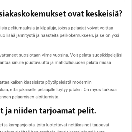
asiakaskokemukset ovat keskeisiä?
ia peliturnauksia ja kilpailuja, joissa pelaajat voivat voittaa
n tuo lisää jännitystä ja haasteita pelikokemukseen, ja se on yksi
asvattaneet suosiotaan viime vuosina. Voit pelata suosikkipelejäsi
mä antaa sinulle joustavuutta ja mahdollisuuden pelata missä
kattaa kaiken klassisista pöytäpeleistä moderniin
a, että jokaiselle pelaajalle löytyy jotakin. On myös tärkeää
n ennen pelaamisen aloittamista.
 ja niiden tarjoamat pelit.
t ja kampanjoista, joita luotettavat nettikasinot tarjoavat