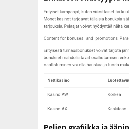
Erityiset kampanjat, kuten viikoittaiset tai ku
Monet kasinot tarjoavat tällaisia bonuksia sää
tarjouksia. Pelaajat voivat hyödyntää näitä ka
Content for bonuses_and_promotions. Para
Erityisesti turnausbonukset voivat tarjota jänni
bonukset mahdollistavat osallistumisen erikoi
osallistuminen voi olla hauskaa ja tuoda muk
Nettikasino
Luotettavu
Kasino AW
Korkea
Kasino AX
Keskitaso
Pelien grafiikka ja ään