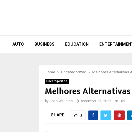
AUTO
BUSINESS
EDUCATION
ENTERTAINMEN
Home
Uncategorized
Melhores Alternativas 
Uncategorized
Melhores Alternativas
by
John Williams
December 16, 2025
169
SHARE
0