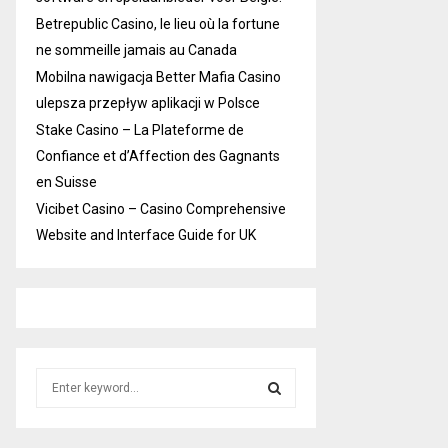
Betrepublic Casino, le lieu où la fortune
ne sommeille jamais au Canada
Mobilna nawigacja Better Mafia Casino
ulepsza przepływ aplikacji w Polsce
Stake Casino – La Plateforme de
Confiance et d’Affection des Gagnants
en Suisse
Vicibet Casino – Casino Comprehensive
Website and Interface Guide for UK
S
e
a
S
r