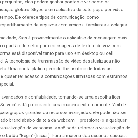
s perguntas, eles podem ganhar pontos e ver como se
cação globais. Skype é um aplicativo de bate-papo por vídeo
m tempo. Ele oferece tipos de comunicação, como
artilhamento de arquivos com amigos, familiares e colegas.
acidade, Sign é provavelmente o aplicativo de mensagem mais
ou o padrão do setor para mensagens de texto e de voz com
aforma está disponível tanto para uso em desktop ou cell
id. A tecnologia de transmissão de vídeo desatualizada não
ta. Uma conta platina permite-lhe usufruir de todas as
e quiser ter acesso a comunicações ilimitadas com estranhos
pecial.
 avançados e confiabilidade, tornando-se uma escolha líder
. Se você está procurando uma maneira extremamente fácil de
para grupos grandes ou recursos avançados, ele pode não ser
lizado brand abaixo da tela da webcam – pressione-o a qualquer
visualização de webcams. Você pode retomar a visualização de
otão “Begin” (Iniciar). Para a maioria dos usuários casuais,