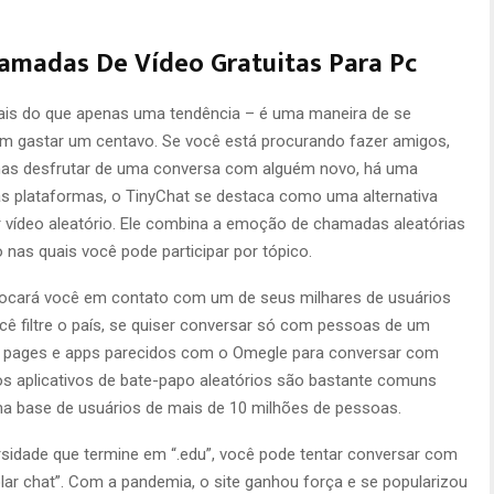
hamadas De Vídeo Gratuitas Para Pc
 mais do que apenas uma tendência – é uma maneira de se
 gastar um centavo. Se você está procurando fazer amigos,
enas desfrutar de uma conversa com alguém novo, há uma
s plataformas, o TinyChat se destaca como uma alternativa
or vídeo aleatório. Ele combina a emoção de chamadas aleatórias
 nas quais você pode participar por tópico.
olocará você em contato com um de seus milhares de usuários
cê filtre o país, se quiser conversar só com pessoas de um
web pages e apps parecidos com o Omegle para conversar com
 os aplicativos de bate-papo aleatórios são bastante comuns
ma base de usuários de mais de 10 milhões de pessoas.
sidade que termine em “.edu”, você pode tentar conversar com
olar chat”. Com a pandemia, o site ganhou força e se popularizou