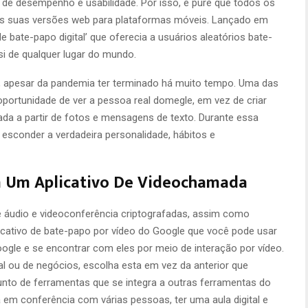
e desempenho e usabilidade. Por isso, é pure que todos os
das suas versões web para plataformas móveis. Lançado em
e bate-papo digital’ que oferecia a usuários aleatórios bate-
 de qualquer lugar do mundo.
, apesar da pandemia ter terminado há muito tempo. Uma das
oportunidade de ver a pessoa real domegle, em vez de criar
da a partir de fotos e mensagens de texto. Durante essa
l esconder a verdadeira personalidade, hábitos e
m Um Aplicativo De Videochamada
 áudio e videoconferência criptografadas, assim como
cativo de bate-papo por vídeo do Google que você pode usar
gle e se encontrar com eles por meio de interação por vídeo.
al ou de negócios, escolha esta em vez da anterior que
nto de ferramentas que se integra a outras ferramentas do
em conferência com várias pessoas, ter uma aula digital e