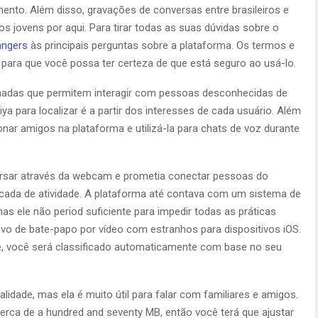
ento. Além disso, gravações de conversas entre brasileiros e
s jovens por aqui. Para tirar todas as suas dúvidas sobre o
angers
às principais perguntas sobre a plataforma. Os termos e
para que você possa ter certeza de que está seguro ao usá-lo.
adas que permitem interagir com pessoas desconhecidas de
Tiya para localizar é a partir dos interesses de cada usuário. Além
ar amigos na plataforma e utilizá-la para chats de voz durante
ersar através da webcam e prometia conectar pessoas do
da de atividade. A plataforma até contava com um sistema de
s ele não period suficiente para impedir todas as práticas
sivo de bate-papo por vídeo com estranhos para dispositivos iOS.
e, você será classificado automaticamente com base no seu
idade, mas ela é muito útil para falar com familiares e amigos.
rca de a hundred and seventy MB, então você terá que ajustar