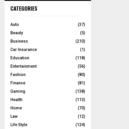
c
E
CATEGORIES
h
f
A
o
Auto
(37)
r
R
Beauty
(5)
:
C
Business
(210)
Car Insurance
(1)
H
Education
(118)
Entertainment
(56)
Fashion
(80)
Finance
(81)
Gaming
(138)
Health
(113)
Home
(70)
Law
(12)
Life Style
(124)