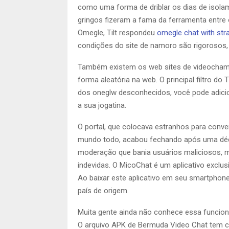
como uma forma de driblar os dias de isolam
gringos fizeram a fama da ferramenta entre o
Omegle, Tilt respondeu
omegle chat with str
condições do site de namoro são rigorosos, 
Também existem os web sites de videocham
forma aleatória na web. O principal filtro do 
dos oneglw desconhecidos, você pode adicion
a sua jogatina.
O portal, que colocava estranhos para conv
mundo todo, acabou fechando após uma déca
moderação que bania usuários maliciosos, ma
indevidas. O MicoChat é um aplicativo exclu
Ao baixar este aplicativo em seu smartphon
país de origem.
Muita gente ainda não conhece essa funcional
O arquivo APK de Bermuda Video Chat tem ce