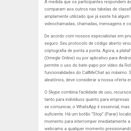
À medida que os participantes respondem à
comparam aos outros nas tabelas de classifi
amplamente utilizado que já existe há algu
videochamadas, chamadas, mensagens e comp
De acordo com nossos especialistas em priv
seguro. Seu protocolo de código aberto vir
criptografia de ponta a ponta. Agora, a plat
(Omegle Online) ou por aplicativo para Andro
permite o uso do bate-papo por vídeo da Role
funcionalidades do CallMeChat ao máximo. S
aleatórios, deve considerar a nossa oferta es
O Skype combina facilidade de uso, recursos
tanto para indivíduos quanto para empresas
se comunicar, o WhatsApp é essencial, mas 
suficiente. Há um botão “Stop” (Parar) loca
momento para interromper imediatamente a 
webcams a qualquer momento pressionando o b