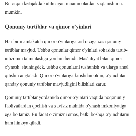
Bu orqali kelajakda kutilmagan muammolardan saqlanishimiz
mumkin.
Qonuniy tartiblar va qimor o’yinlari
Har bir mamlakatda qimor o’yinlariga oid o’ziga xos qonuniy
tartiblar mavjud. Ushbu qonunlar qimor o’yinlari sohasida tartib-
intizomni ta’minlashga yordam beradi. Mas’uliyat bilan qimor
o’ynash, shuningdek, ushbu qonunlarni tushunish va ularga amal
qilishni anglatadi. Qimor o’yinlariga kirishdan oldin, o’yinchilar
qanday qonuniy tartiblar mavjudligini bilishlari zarur.
Qonuniy tartiblar yordamida qimor o’yinlari vaqtida noqonuniy
faoliyatlardan qochish va xavfsiz muhitda o’ynash imkoniyatiga
ega bo’lamiz. Bu faqat o’zimizni emas, balki boshqa o’yinchilarni
ham himoya qiladi.