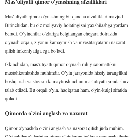
Mas’uliyatli qimor o’ynashning afzalliklari
Mas’uliyatli qimor o’ynashning bir qancha afzalliklari mavjud.
Birinchidan, bu o’z moliyaviy holatingizni yaxshilashga yordam
beradi. O’yinchilar o’zlariga belgilangan chegara doirasida
o’ynash orqali, ziyonni kamaytirish va investitsiyalarini nazorat
qilish imkoniyatiga ega bo’ladi.
Ikkinchidan, mas’uliyatli qimor o’ynash ruhiy salomatlikni
mustahkamlashda muhimdir. O’yin jarayonida hissiy taranglikni
boshqarish va stressni kamaytirish uchun mas’uliyatli yondashuv
talab etiladi. Bu orqali o’yin, haqiqatan ham, o’yin-kulgi sifatida
qoladi.
Qimorda o’zini anglash va nazorat
Qimor o’ynashda o’zini anglash va nazorat qilish juda muhim.
O’yinchilar o’zlarining qimor o’yinlariga bo’lgan munosabatlarini