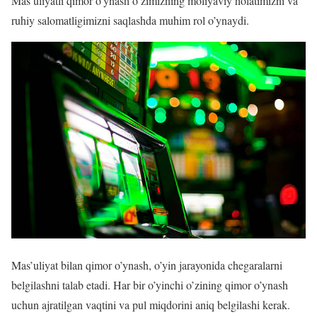
Mas’uliyatli qimor o’ynash o’zimizning moliyaviy holatimizni va
ruhiy salomatligimizni saqlashda muhim rol o’ynaydi.
Mas’uliyat bilan qimor o’ynash, o’yin jarayonida chegaralarni
belgilashni talab etadi. Har bir o’yinchi o’zining qimor o’ynash
uchun ajratilgan vaqtini va pul miqdorini aniq belgilashi kerak.