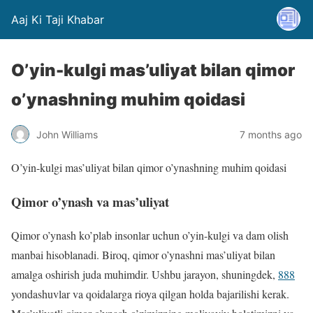
Aaj Ki Taji Khabar
O’yin-kulgi mas’uliyat bilan qimor
o’ynashning muhim qoidasi
John Williams
7 months ago
O’yin-kulgi mas’uliyat bilan qimor o’ynashning muhim qoidasi
Qimor o’ynash va mas’uliyat
Qimor o’ynash ko’plab insonlar uchun o’yin-kulgi va dam olish
manbai hisoblanadi. Biroq, qimor o’ynashni mas’uliyat bilan
amalga oshirish juda muhimdir. Ushbu jarayon, shuningdek,
888
yondashuvlar va qoidalarga rioya qilgan holda bajarilishi kerak.