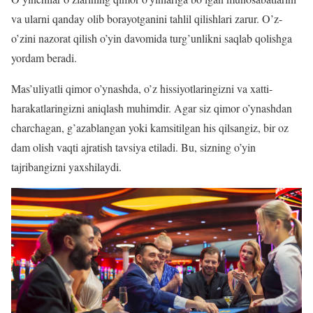
va ularni qanday olib borayotganini tahlil qilishlari zarur. O’z-
o’zini nazorat qilish o’yin davomida turg’unlikni saqlab qolishga
yordam beradi.
Mas’uliyatli qimor o’ynashda, o’z hissiyotlaringizni va xatti-
harakatlaringizni aniqlash muhimdir. Agar siz qimor o’ynashdan
charchagan, g’azablangan yoki kamsitilgan his qilsangiz, bir oz
dam olish vaqti ajratish tavsiya etiladi. Bu, sizning o’yin
tajribangizni yaxshilaydi.