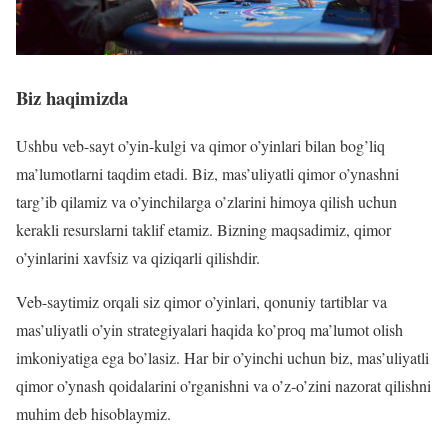
Biz haqimizda
Ushbu veb-sayt o’yin-kulgi va qimor o’yinlari bilan bog’liq
ma’lumotlarni taqdim etadi. Biz, mas’uliyatli qimor o’ynashni
targ’ib qilamiz va o’yinchilarga o’zlarini himoya qilish uchun
kerakli resurslarni taklif etamiz. Bizning maqsadimiz, qimor
o’yinlarini xavfsiz va qiziqarli qilishdir.
Veb-saytimiz orqali siz qimor o’yinlari, qonuniy tartiblar va
mas’uliyatli o’yin strategiyalari haqida ko’proq ma’lumot olish
imkoniyatiga ega bo’lasiz. Har bir o’yinchi uchun biz, mas’uliyatli
qimor o’ynash qoidalarini o’rganishni va o’z-o’zini nazorat qilishni
muhim deb hisoblaymiz.