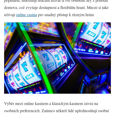
populární, umožňují hráčům užívat si své oblíbené hry z pohodlí
domova, což zvyšuje dostupnost a flexibilitu hraní. Mnozí si také
užívají
online casina
pro snadný přístup k různým hrám.
Výběr mezi online kasinem a klasickým kasinem závisí na
osobních preferencích. Zatímco někteří lidé upřednostňují osobní