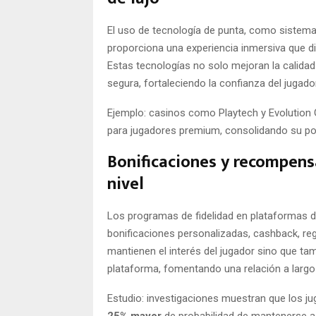
El uso de tecnología de punta, como sistemas
proporciona una experiencia inmersiva que d
Estas tecnologías no solo mejoran la calidad
segura, fortaleciendo la confianza del jugado
Ejemplo: casinos como Playtech y Evolution G
para jugadores premium, consolidando su posi
Bonificaciones y recompens
nivel
Los programas de fidelidad en plataformas 
bonificaciones personalizadas, cashback, reg
mantienen el interés del jugador sino que tam
plataforma, fomentando una relación a largo
Estudio: investigaciones muestran que los 
25% mayor
de probabilidad de mantenerse a