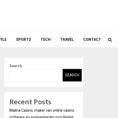
TYLE
SPORTS
TECH
TRAVEL
CONTACT
Search
SEARCH
Recent Posts
Malina Casino, maker van online casino
software en spelaanbieder voor België.