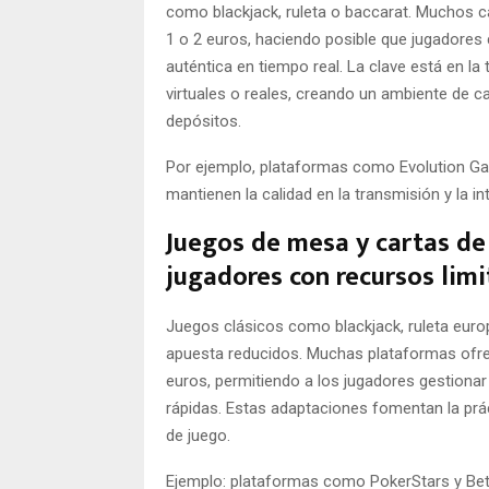
como blackjack, ruleta o baccarat. Muchos 
1 o 2 euros, haciendo posible que jugadore
auténtica en tiempo real. La clave está en la 
virtuales o reales, creando un ambiente de c
depósitos.
Por ejemplo, plataformas como Evolution Ga
mantienen la calidad en la transmisión y la i
Juegos de mesa y cartas de
jugadores con recursos lim
Juegos clásicos como blackjack, ruleta euro
apuesta reducidos. Muchas plataformas ofre
euros, permitiendo a los jugadores gestionar
rápidas. Estas adaptaciones fomentan la práct
de juego.
Ejemplo: plataformas como PokerStars y Be