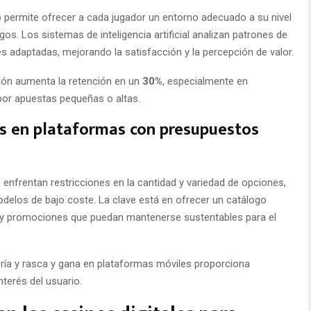
 permite ofrecer a cada jugador un entorno adecuado a su nivel
gos. Los sistemas de inteligencia artificial analizan patrones de
adaptadas, mejorando la satisfacción y la percepción de valor.
ción aumenta la retención en un
30%
, especialmente en
por apuestas pequeñas o altas.
es en plataformas con presupuestos
enfrentan restricciones en la cantidad y variedad de opciones,
delos de bajo coste. La clave está en ofrecer un catálogo
as y promociones que puedan mantenerse sustentables para el
tería y rasca y gana en plataformas móviles proporciona
nterés del usuario.