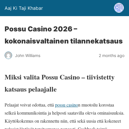
Aaj Ki Taji Khabar
Possu Casino 2026 –
kokonaisvaltainen tilannekatsaus
John Williams
2 months ago
Miksi valita Possu Casino – tiivistetty
katsaus pelaajalle
Pelaajat voivat odottaa, että
possu casino
n muotoilu korostaa
selkeä kommunikointia ja helposti saatavilla olevia ominaisuuksia.
Käyttökokemus on rakennettu niin, että sekä uusia että kokeneet
pelaajat löytävät tarvitsemansa nopeasti. Cashback toimii