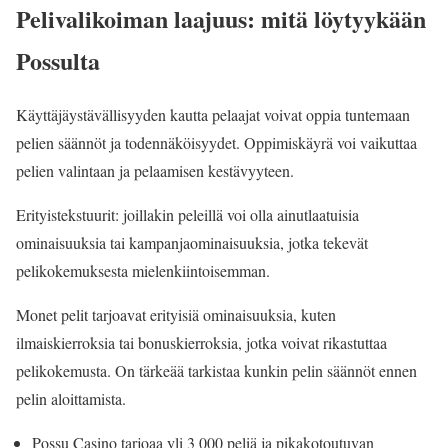
Pelivalikoiman laajuus: mitä löytyykään
Possulta
Käyttäjäystävällisyyden kautta pelaajat voivat oppia tuntemaan
pelien säännöt ja todennäköisyydet. Oppimiskäyrä voi vaikuttaa
pelien valintaan ja pelaamisen kestävyyteen.
Erityistekstuurit: joillakin peleillä voi olla ainutlaatuisia
ominaisuuksia tai kampanjaominaisuuksia, jotka tekevät
pelikokemuksesta mielenkiintoisemman.
Monet pelit tarjoavat erityisiä ominaisuuksia, kuten
ilmaiskierroksia tai bonuskierroksia, jotka voivat rikastuttaa
pelikokemusta. On tärkeää tarkistaa kunkin pelin säännöt ennen
pelin aloittamista.
Possu Casino tarjoaa yli 3 000 peliä ja pikakotoutuvan