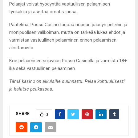
Pelaajat voivat hyödyntää vastuullisen pelaamisen
työkaluja ja asettaa omat rajansa.
Päätelmä: Possu Casino tarjoaa nopean pääsyn peleihin ja
monipuolisen valikoiman, mutta on tärkeää lukea ehdot ja
varmistaa vastuullinen pelaaminen ennen pelaamisen
aloittamista.
Koe pelaamisen sujuvuus Possu Casinolla ja varmista 18+-
ikä sekä vastuullinen pelaaminen.
Tämä kasino on aikuisille suunnattu. Pelaa kohtuullisesti
ja hallitse pelikassaa.
SHARE
0