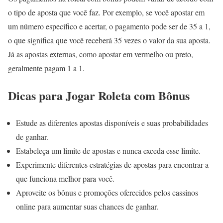
o tipo de aposta que você faz. Por exemplo, se você apostar em
um número específico e acertar, o pagamento pode ser de 35 a 1,
o que significa que você receberá 35 vezes o valor da sua aposta.
Já as apostas externas, como apostar em vermelho ou preto,
geralmente pagam 1 a 1.
Dicas para Jogar Roleta com Bônus
Estude as diferentes apostas disponíveis e suas probabilidades
de ganhar.
Estabeleça um limite de apostas e nunca exceda esse limite.
Experimente diferentes estratégias de apostas para encontrar a
que funciona melhor para você.
Aproveite os bônus e promoções oferecidos pelos cassinos
online para aumentar suas chances de ganhar.