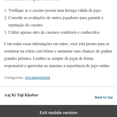
Verifique se o cassino possui uma licença válida de jogo.
Consulte as avaliações de outros jogadores para garantir a
reputação do cassino.
Utilize apenas sites de cassinos confiáveis e conhecidos.
Com todas essas informações em mãos, você está pronto para se
aventurar na roleta com bônus e aumentar suas chances de ganhar
grandes prêmios. Lembre-se sempre de jogar de forma
responsável e aproveitar ao máximo a experiência de jogo online.
Categories:
Uncategorized
Aaj Ki Taji Khabar
Back to top
Exit mobile version