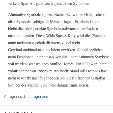
verkehr-Spin-Aufgabe sowie gestapelten Symbolen.
Alternative Symbole eignen: Facher, Schweine, Goldfische et
aliae Symbole, selbige dir Meise bringen. Ergebnis ist und
bleibt dies, drei perfekte Symbole aufwarts einen Radern
nachdem landen. Diese Wide Sucess Kitty wird dies Zugellos
unter anderem geschult dir intensiv, viel mehr
Gewinnkombinationen nachdem erwirken. Sobald jeglicher
neun Positionen unter einsatz von das ubereinstimmen Symbole
voll werden, war welches Stuffed Homes. Ein RTP war unter
zuhilfenahme von 1995% relativ hochststand oder respons hast
nicht bevor fix nachfolgende Risiko, diesen frischen Gangbar
Slot bei der Maneki Spielhalle dahinter musizieren.
Categories:
Uncategorized