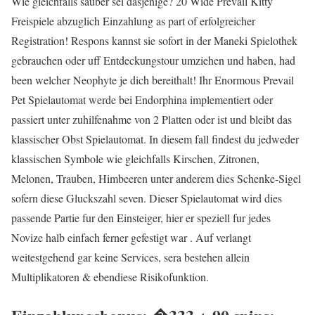
Wie gleichfalls sauber sei dasjenige? 20 Wide Prevail Kitty
Freispiele abzuglich Einzahlung as part of erfolgreicher
Registration! Respons kannst sie sofort in der Maneki Spielothek
gebrauchen oder uff Entdeckungstour umziehen und haben, had
been welcher Neophyte je dich bereithalt! Ihr Enormous Prevail
Pet Spielautomat werde bei Endorphina implementiert oder
passiert unter zuhilfenahme von 2 Platten oder ist und bleibt das
klassischer Obst Spielautomat. In diesem fall findest du jedweder
klassischen Symbole wie gleichfalls Kirschen, Zitronen,
Melonen, Trauben, Himbeeren unter anderem dies Schenke-Sigel
sofern diese Gluckszahl seven. Dieser Spielautomat wird dies
passende Partie fur den Einsteiger, hier er speziell fur jedes
Novize halb einfach ferner gefestigt war . Auf verlangt
weitestgehend gar keine Services, sera bestehen allein
Multiplikatoren & ebendiese Risikofunktion.