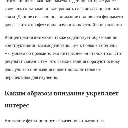
этого личность начинает замечать детали, которые ранее
являлись скрытыми, и выстраивать свежие ассоциативные
связи. Данное селективное внимание становится фундамент
для развития профессионализма в конкретной направлении.
Концентрация внимания также содействует образованию
конструктивной взаимодействия: чем в большей степени
мы узнаем об предмете, тем интереснее он становится. Этот
результат связан с тем, что свежие знания образуют основу
для лучшего понимания и дают дополнительные
перспективы для изучения.
Каким образом внимание укрепляет
интерес
Внимание функционирует в качестве стимулятора