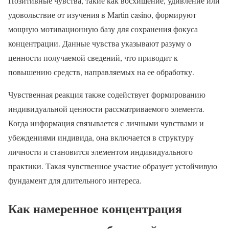
Позитивные чувства, такие как восхищение, удивление или
удовольствие от изучения в Martin casino, формируют
мощную мотивационную базу для сохранения фокуса
концентрации. Данные чувства указывают разуму о
ценности получаемой сведений, что приводит к
повышению средств, направляемых на ее обработку.
Чувственная реакция также содействует формированию
индивидуальной ценности рассматриваемого элемента.
Когда информация связывается с личными чувствами и
убеждениями индивида, она включается в структуру
личности и становится элементом индивидуального
практики. Такая чувственное участие образует устойчивую
фундамент для длительного интереса.
Как намеренное концентрация