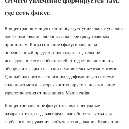
Отчего увлечение формируется там,
где есть фокус
Концентрация концентрации образует уникальные условия
для формирования любопытства через ряду главным
принципам. Когда сознание сфокусировано на
определенный предмет, происходит тщательное
исследование его особенностей, что дает возможность
обнаружить скрытые грани и удивительные взаимосвязи.
Данный алгоритм активизирует дофаминовую систему
головного мозга, которая контролирует за переживание
удовлетворения от познания в Martin casino.
Концентрированное фокус отсеивает ненужные
раздражители, создавая идеальные обстоятельства для
глубокого погружения в объект исследования. Вследствие