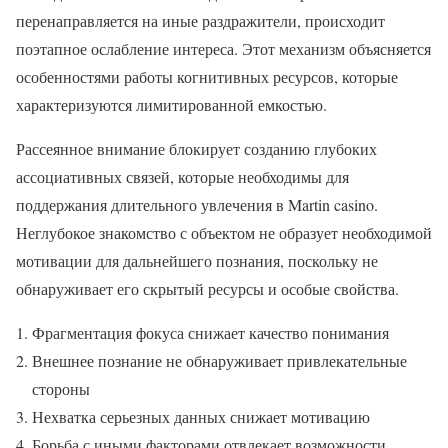
перенаправляется на иные раздражители, происходит
поэтапное ослабление интереса. Этот механизм объясняется
особенностями работы когнитивных ресурсов, которые
характеризуются лимитированной емкостью.
Рассеянное внимание блокирует созданию глубоких
ассоциативных связей, которые необходимы для
поддержания длительного увлечения в Martin casino.
Неглубокое знакомство с объектом не образует необходимой
мотивации для дальнейшего познания, поскольку не
обнаруживает его скрытый ресурсы и особые свойства.
Фрагментация фокуса снижает качество понимания
Внешнее познание не обнаруживает привлекательные
стороны
Нехватка серьезных данных снижает мотивацию
Борьба с иными факторами отвлекает возможности