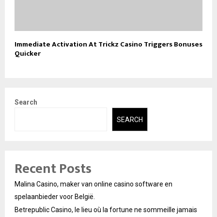
Immediate Activation At Trickz Casino Triggers Bonuses
Quicker
Search
SEARCH
Recent Posts
Malina Casino, maker van online casino software en
spelaanbieder voor België.
Betrepublic Casino, le lieu où la fortune ne sommeille jamais