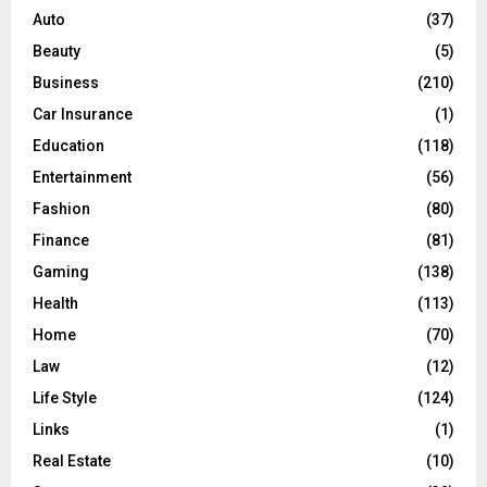
o
Auto
(37)
r
R
Beauty
(5)
:
C
Business
(210)
Car Insurance
(1)
H
Education
(118)
Entertainment
(56)
Fashion
(80)
Finance
(81)
Gaming
(138)
Health
(113)
Home
(70)
Law
(12)
Life Style
(124)
Links
(1)
Real Estate
(10)