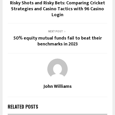
Risky Shots and Risky Bets: Comparing Cricket
Strategies and Casino Tactics with 96 Casino
Login
NEXT POST
50% equity mutual funds fail to beat their
benchmarks in 2023
John Williams
RELATED POSTS