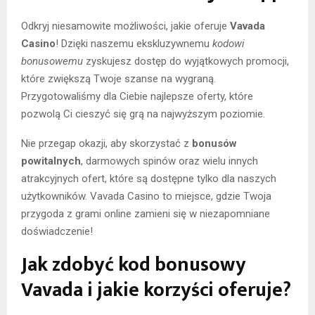
Odkryj niesamowite możliwości, jakie oferuje
Vavada
Casino
! Dzięki naszemu ekskluzywnemu
kodowi
bonusowemu
zyskujesz dostęp do wyjątkowych promocji,
które zwiększą Twoje szanse na wygraną.
Przygotowaliśmy dla Ciebie najlepsze oferty, które
pozwolą Ci cieszyć się grą na najwyższym poziomie.
Nie przegap okazji, aby skorzystać z
bonusów
powitalnych
, darmowych spinów oraz wielu innych
atrakcyjnych ofert, które są dostępne tylko dla naszych
użytkowników. Vavada Casino to miejsce, gdzie Twoja
przygoda z grami online zamieni się w niezapomniane
doświadczenie!
Jak zdobyć kod bonusowy
Vavada i jakie korzyści oferuje?