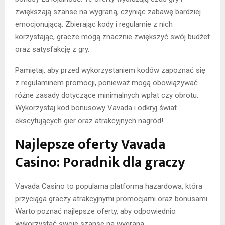
zwiększają szanse na wygraną, czyniąc zabawę bardziej
emocjonującą. Zbierając kody i regularnie z nich
korzystając, gracze mogą znacznie zwiększyć swój budżet
oraz satysfakcję z gry.
Pamiętaj, aby przed wykorzystaniem kodów zapoznać się
z regulaminem promocji, ponieważ mogą obowiązywać
różne zasady dotyczące minimalnych wpłat czy obrotu.
Wykorzystaj kod bonusowy Vavada i odkryj świat
ekscytujących gier oraz atrakcyjnych nagród!
Najlepsze oferty Vavada
Casino: Poradnik dla graczy
Vavada Casino to popularna platforma hazardowa, która
przyciąga graczy atrakcyjnymi promocjami oraz bonusami.
Warto poznać najlepsze oferty, aby odpowiednio
wykorzystać swoje szanse na wygraną.