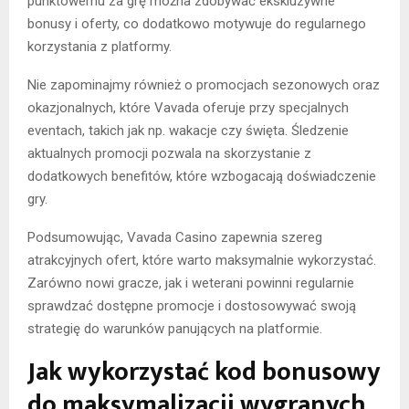
punktowemu za grę można zdobywać ekskluzywne
bonusy i oferty, co dodatkowo motywuje do regularnego
korzystania z platformy.
Nie zapominajmy również o promocjach sezonowych oraz
okazjonalnych, które Vavada oferuje przy specjalnych
eventach, takich jak np. wakacje czy święta. Śledzenie
aktualnych promocji pozwala na skorzystanie z
dodatkowych benefitów, które wzbogacają doświadczenie
gry.
Podsumowując, Vavada Casino zapewnia szereg
atrakcyjnych ofert, które warto maksymalnie wykorzystać.
Zarówno nowi gracze, jak i weterani powinni regularnie
sprawdzać dostępne promocje i dostosowywać swoją
strategię do warunków panujących na platformie.
Jak wykorzystać kod bonusowy
do maksymalizacji wygranych