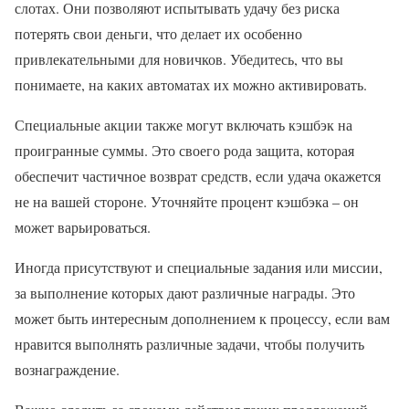
слотах. Они позволяют испытывать удачу без риска
потерять свои деньги, что делает их особенно
привлекательными для новичков. Убедитесь, что вы
понимаете, на каких автоматах их можно активировать.
Специальные акции также могут включать кэшбэк на
проигранные суммы. Это своего рода защита, которая
обеспечит частичное возврат средств, если удача окажется
не на вашей стороне. Уточняйте процент кэшбэка – он
может варьироваться.
Иногда присутствуют и специальные задания или миссии,
за выполнение которых дают различные награды. Это
может быть интересным дополнением к процессу, если вам
нравится выполнять различные задачи, чтобы получить
вознаграждение.