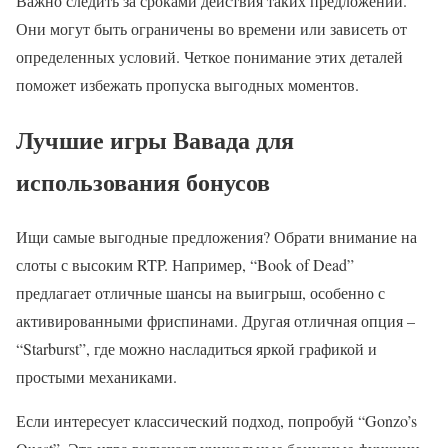
Важно следить за сроками действия таких предложений.
Они могут быть ограничены во времени или зависеть от
определенных условий. Четкое понимание этих деталей
поможет избежать пропуска выгодных моментов.
Лучшие игры Вавада для
использования бонусов
Ищи самые выгодные предложения? Обрати внимание на
слоты с высоким RTP. Например, “Book of Dead”
предлагает отличные шансы на выигрыш, особенно с
активированными фриспинами. Другая отличная опция –
“Starburst”, где можно насладиться яркой графикой и
простыми механиками.
Если интересует классический подход, попробуй “Gonzo’s