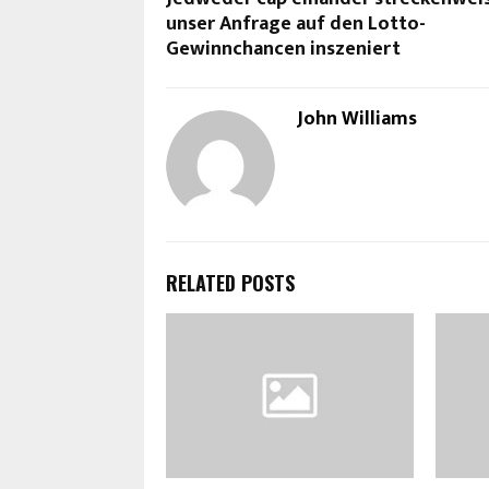
unser Anfrage auf den Lotto-
Gewinnchancen inszeniert
John Williams
RELATED POSTS