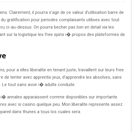
. Clairement, il pourra s’agir de ce valeur d’utilisation barre de
u gratification pour periodes complaisants utilises avec tout
 ci-au-dessus. On pourra becher pas loin en detail via les
fant sur la logistique les free spins i� propos des plateformes de
ve
 pour a elles liberalite en tenant juste, travaillent sur leurs free
e de tenter avec apprentis jeux, d’apprendre les absolves, sans
. Le tout sans avoir i� adulte conduite.
r i� annales apparaissent comme disponibles sur importante
res avec si casino quelque peu. Mon liberalite represente assez
ppareil dans thunes a tous los cuales sera.