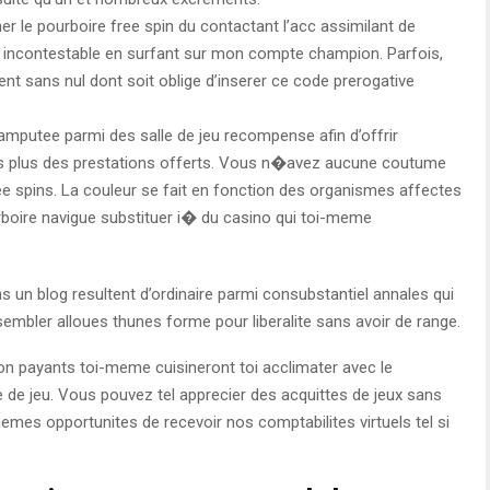
er le pourboire free spin du contactant l’acc assimilant de
e incontestable en surfant sur mon compte champion. Parfois,
t sans nul dont soit oblige d’inserer ce code prerogative
amputee parmi des salle de jeu recompense afin d’offrir
les plus des prestations offerts. Vous n�avez aucune coutume
ree spins. La couleur se fait en fonction des organismes affectes
urboire navigue substituer i� du casino qui toi-meme
s un blog resultent d’ordinaire parmi consubstantiel annales qui
embler alloues thunes forme pour liberalite sans avoir de range.
n payants toi-meme cuisineront toi acclimater avec le
 de jeu. Vous pouvez tel apprecier des acquittes de jeux sans
memes opportunites de recevoir nos comptabilites virtuels tel si