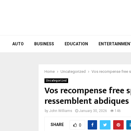
AUTO
BUSINESS
EDUCATION
ENTERTAINMEN
Home
Uncategorized
Vos recompense free sp
Uncategorized
Vos recompense free s
ressemblent abdiques 
by
John Williams
January 30, 2026
146
SHARE
0