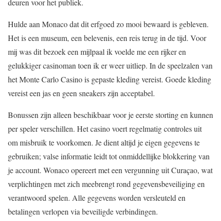
deuren voor het publiek.
Hulde aan Monaco dat dit erfgoed zo mooi bewaard is gebleven.
Het is een museum, een belevenis, een reis terug in de tijd. Voor
mij was dit bezoek een mijlpaal ik voelde me een rijker en
gelukkiger casinoman toen ik er weer uitliep. In de speelzalen van
het Monte Carlo Casino is gepaste kleding vereist. Goede kleding
vereist een jas en geen sneakers zijn acceptabel.
Bonussen zijn alleen beschikbaar voor je eerste storting en kunnen
per speler verschillen. Het casino voert regelmatig controles uit
om misbruik te voorkomen. Je dient altijd je eigen gegevens te
gebruiken; valse informatie leidt tot onmiddellijke blokkering van
je account. Wonaco opereert met een vergunning uit Curaçao, wat
verplichtingen met zich meebrengt rond gegevensbeveiliging en
verantwoord spelen. Alle gegevens worden versleuteld en
betalingen verlopen via beveiligde verbindingen.