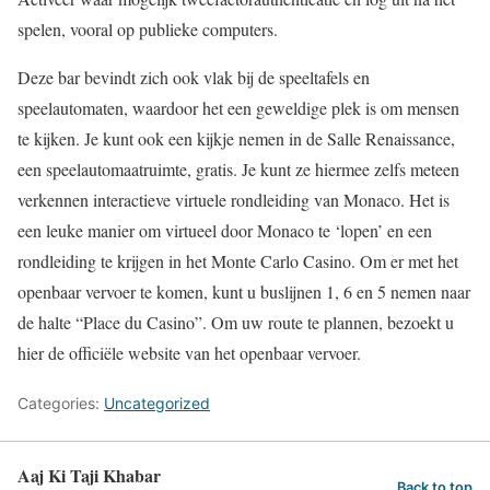
spelen, vooral op publieke computers.
Deze bar bevindt zich ook vlak bij de speeltafels en
speelautomaten, waardoor het een geweldige plek is om mensen
te kijken. Je kunt ook een kijkje nemen in de Salle Renaissance,
een speelautomaatruimte, gratis. Je kunt ze hiermee zelfs meteen
verkennen interactieve virtuele rondleiding van Monaco. Het is
een leuke manier om virtueel door Monaco te ‘lopen’ en een
rondleiding te krijgen in het Monte Carlo Casino. Om er met het
openbaar vervoer te komen, kunt u buslijnen 1, 6 en 5 nemen naar
de halte “Place du Casino”. Om uw route te plannen, bezoekt u
hier de officiële website van het openbaar vervoer.
Categories:
Uncategorized
Aaj Ki Taji Khabar
Back to top