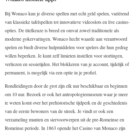
Bij Wonaco kun je diverse spellen met echt geld spelen, variërend
van klassieke tafelspellen tot innovatieve videoslots en live casino-
opties. De titelkeuze is breed en omvat zowel traditionele als
moderne gokervaringen. Wonaco hecht waarde aan verantwoord
spelen en biedt diverse hulpmiddelen voor spelers die hun gedrag
willen beperken. Je kunt zelf limieten instellen voor stortingen,
verliezen en sessietijden. Het blokkeren van je account, tijdelijk of
permanent, is mogelijk via een optie in je profiel.
Rondleidingen door de grot zijn elk uur beschikbaar en beginnen
om 10 uur. Bezoek er ook het antropologiemuseum waar je meer
te weten komt over het prehistorische tijdperk en de geschiedenis
van de eerste bewoners van de streek. Je vindt er ook een
verzameling munten en siervoorwerpen uit de pre-Romeinse en
Romeinse periode. In 1863 opende het Casino van Monaco zijn