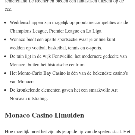
schiereiland Le Rocher en bieden een fantastisch uitzicht op de
zee.
Weddenschappen zijn mogelijk op populaire competities als de
Champions League, Premier League en La Liga.
Wonaco biedt een aparte sportsectie waar je online kunt
wedden op voetbal, basketbal, tennis en e-sports.
De tuin ligt in de wijk Fontvieille, het modernere gedeelte van
Monaco, buiten het historische centrum.
Het Monte-Carlo Bay Casino is één van de bekendste casino’s
van Monaco.
De kronkelende elementen gaven het een smaakvolle Art
Nouveau uitstraling.
Monaco Casino IJmuiden
Hoe moeilijk moet het zijn als je op de lip van de spelers staat. Het