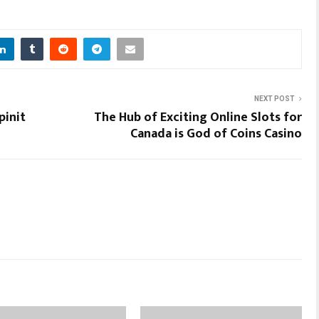
NEXT POST
pinit
The Hub of Exciting Online Slots for
Canada is God of Coins Casino