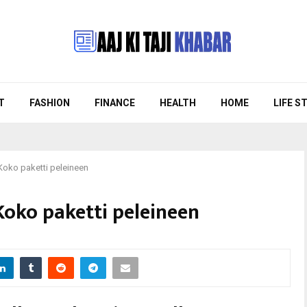
T
FASHION
FINANCE
HEALTH
HOME
LIFE S
Koko paketti peleineen
Koko paketti peleineen