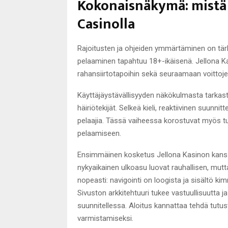
Kokonaisnäkymä: mistä 
Casinolla
Rajoitusten ja ohjeiden ymmärtäminen on tärk
pelaaminen tapahtuu 18+-ikäisenä. Jellona Kas
rahansiirtotapoihin sekä seuraamaan voittoje
Käyttäjäystävällisyyden näkökulmasta tarkas
häiriötekijät. Selkeä kieli, reaktiivinen suunni
pelaajia. Tässä vaiheessa korostuvat myös tur
pelaamiseen.
Ensimmäinen kosketus Jellona Kasinon kanssa
nykyaikainen ulkoasu luovat rauhallisen, mut
nopeasti: navigointi on loogista ja sisältö k
Sivuston arkkitehtuuri tukee vastuullisuutta j
suunnitellessa. Aloitus kannattaa tehdä tutu
varmistamiseksi.