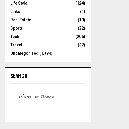
Life Style
(124)
Links
(1)
Real Estate
(10)
Sports
(32)
Tech
(206)
Travel
(47)
Uncategorized
(1,384)
SEARCH