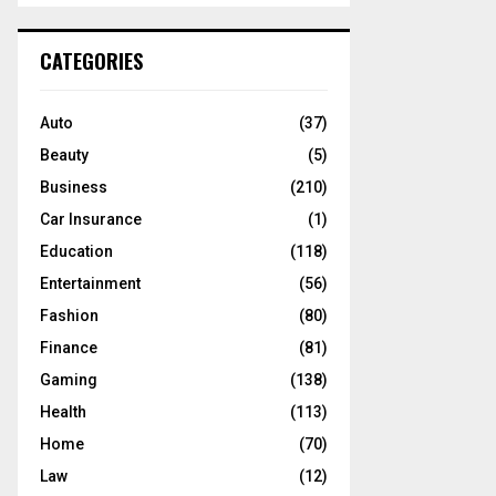
S
r
c
E
CATEGORIES
h
f
A
o
Auto
(37)
r
R
Beauty
(5)
:
C
Business
(210)
Car Insurance
(1)
H
Education
(118)
Entertainment
(56)
Fashion
(80)
Finance
(81)
Gaming
(138)
Health
(113)
Home
(70)
Law
(12)