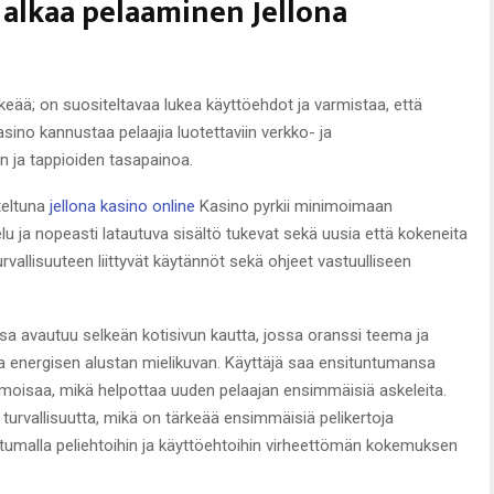
alkaa pelaaminen Jellona
eää; on suositeltavaa lukea käyttöehdot ja varmistaa, että
ino kannustaa pelaajia luotettaviin verkko- ja
n ja tappioiden tasapainoa.
teltuna
jellona kasino online
Kasino pyrkii minimoimaan
ttelu ja nopeasti latautuva sisältö tukevat sekä uusia että kokeneita
vallisuuteen liittyvät käytännöt sekä ohjeet vastuulliseen
 avautuu selkeän kotisivun kautta, jossa oranssi teema ja
ta energisen alustan mielikuvan. Käyttäjä saa ensituntumansa
immoisaa, mikä helpottaa uuden pelaajan ensimmäisiä askeleita.
a turvallisuutta, mikä on tärkeää ensimmäisiä pelikertoja
stumalla peliehtoihin ja käyttöehtoihin virheettömän kokemuksen