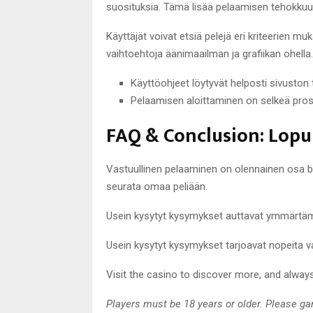
suosituksia. Tämä lisää pelaamisen tehokkuu
Käyttäjät voivat etsiä pelejä eri kriteerien muka
vaihtoehtoja äänimaailman ja grafiikan ohella.
Käyttöohjeet löytyvät helposti sivuston
Pelaamisen aloittaminen on selkeä pro
FAQ & Conclusion: Lopu
Vastuullinen pelaaminen on olennainen osa brä
seurata omaa peliään.
Usein kysytyt kysymykset auttavat ymmärtämää
Usein kysytyt kysymykset tarjoavat nopeita va
Visit the casino to discover more, and always
Players must be 18 years or older. Please ga