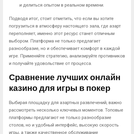
и делиться опытом в реальном времени.
Подводя итог, стоит отметить, что если вы хотите
погрузиться в атмосферу настоящего зала, где азарт
переполняет, именно этот ресурс станет отличным
выбором. Платформа не только предлагает
разнообразие, но и обеспечивает комфорт в каждой
игре. Применяйте стратегию, анализируйте противников
и получайте удовольствие от процесса.
Сравнение лучших онлайн
казино для игры в покер
Выбирая площадку для азартных развлечений, важно
рассмотреть несколько ключевых моментов. Топовые
платформы предлагают не только разнообразие
столов, но и удобный интерфейс, высокую скорость
игры, а также качественное обслуживание