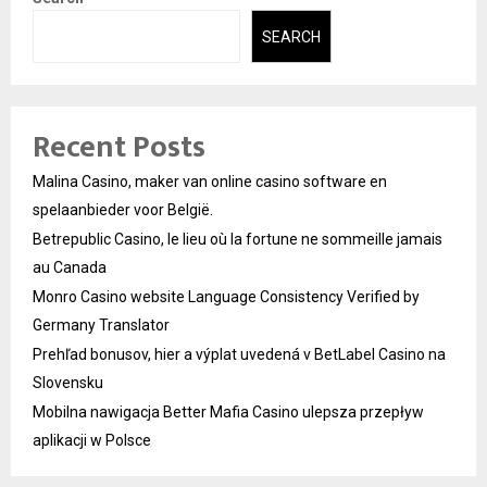
SEARCH
Recent Posts
Malina Casino, maker van online casino software en
spelaanbieder voor België.
Betrepublic Casino, le lieu où la fortune ne sommeille jamais
au Canada
Monro Casino website Language Consistency Verified by
Germany Translator
Prehľad bonusov, hier a výplat uvedená v BetLabel Casino na
Slovensku
Mobilna nawigacja Better Mafia Casino ulepsza przepływ
aplikacji w Polsce