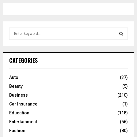
S
e
a
S
r
c
E
CATEGORIES
h
f
A
o
Auto
(37)
r
R
Beauty
(5)
:
C
Business
(210)
Car Insurance
(1)
H
Education
(118)
Entertainment
(56)
Fashion
(80)