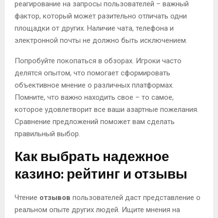
реагирование на запросы пользователей – важный
фактор, который может разительно отличать одни
площадки от других. Наличие чата, телефона и
электронной почты не должно быть исключением.
Попробуйте покопаться в обзорах. Игроки часто
делятся опытом, что помогает сформировать
объективное мнение о различных платформах.
Помните, что важно находить свое – то самое,
которое удовлетворит все ваши азартные пожелания.
Сравнение предложений поможет вам сделать
правильный выбор.
Как выбрать надежное
казино: рейтинг и отзывы
Чтение
отзывов
пользователей даст представление о
реальном опыте других людей. Ищите мнения на