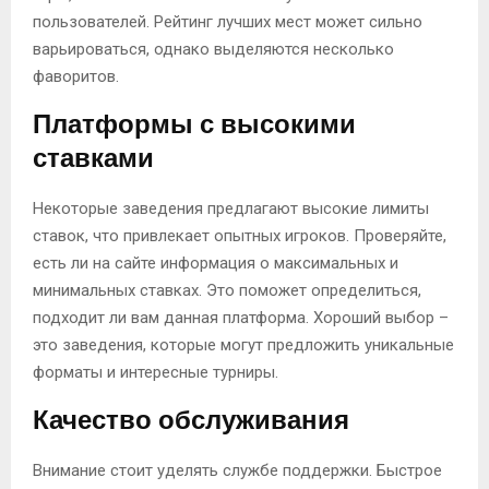
пользователей. Рейтинг лучших мест может сильно
варьироваться, однако выделяются несколько
фаворитов.
Платформы с высокими
ставками
Некоторые заведения предлагают высокие лимиты
ставок, что привлекает опытных игроков. Проверяйте,
есть ли на сайте информация о максимальных и
минимальных ставках. Это поможет определиться,
подходит ли вам данная платформа. Хороший выбор –
это заведения, которые могут предложить уникальные
форматы и интересные турниры.
Качество обслуживания
Внимание стоит уделять службе поддержки. Быстрое