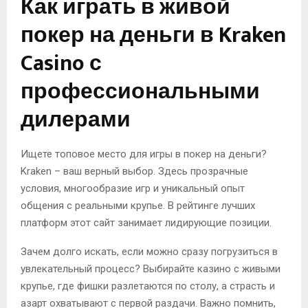
Как играть в живой
покер на деньги в Kraken
Casino с
профессиональными
дилерами
Ищете топовое место для игры в покер на деньги?
Kraken – ваш верный выбор. Здесь прозрачные
условия, многообразие игр и уникальный опыт
общения с реальными крупье. В рейтинге лучших
платформ этот сайт занимает лидирующие позиции.
Зачем долго искать, если можно сразу погрузиться в
увлекательный процесс? Выбирайте казино с живыми
крупье, где фишки разлетаются по столу, а страсть и
азарт охватывают с первой раздачи. Важно помнить,