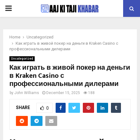
PRIMARY
MENU
Home
Uncategorized
Как играть в живой покер на деньги в Kraken Casino с
профессиональными дилерами
Uncategorized
Как играть в живой покер на деньги
в Kraken Casino с
профессиональными дилерами
by
John Williams
December 15, 2025
188
SHARE
0