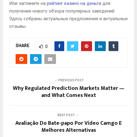
Или загляните на
рейтинг казино на деньги
для
получения нового обзора популярных заведений.
Здесь собраны актуальные предложения и актуальные
отзывы.
SHARE
0
PREVIOUS POST
Why Regulated Prediction Markets Matter —
and What Comes Next
NEXT POST
Avaliação Do Bate-papo Por Vídeo Camgo E
Melhores Alternativas