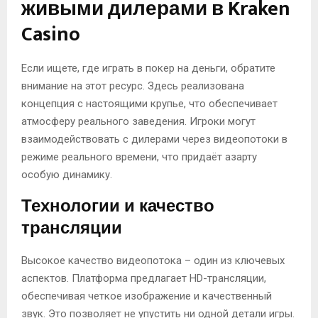
живыми дилерами в Kraken
Casino
Если ищете, где играть в покер на деньги, обратите
внимание на этот ресурс. Здесь реализована
концепция с настоящими крупье, что обеспечивает
атмосферу реального заведения. Игроки могут
взаимодействовать с дилерами через видеопотоки в
режиме реального времени, что придаёт азарту
особую динамику.
Технологии и качество
трансляции
Высокое качество видеопотока – один из ключевых
аспектов. Платформа предлагает HD-трансляции,
обеспечивая четкое изображение и качественный
звук. Это позволяет не упустить ни одной детали игры.