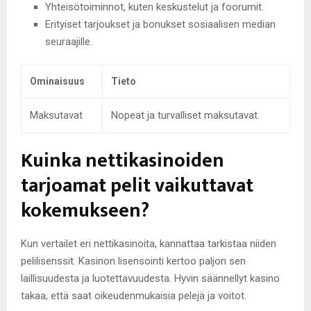
Yhteisötoiminnot, kuten keskustelut ja foorumit.
Erityiset tarjoukset ja bonukset sosiaalisen median
seuraajille.
Ominaisuus
Tieto
Maksutavat
Nopeat ja turvalliset maksutavat.
Kuinka nettikasinoiden
tarjoamat pelit vaikuttavat
kokemukseen?
Kun vertailet eri nettikasinoita, kannattaa tarkistaa niiden
pelilisenssit. Kasinon lisensointi kertoo paljon sen
laillisuudesta ja luotettavuudesta. Hyvin säännellyt kasino
takaa, että saat oikeudenmukaisia pelejä ja voitot.