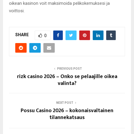
oikean kasinon voit maksimoida pelikokemuksesi ja
voittosi.
SHARE
0
PREVIOUS POST
rizk casino 2026 – Onko se pelaajille oikea
valinta?
NEXT POST
Possu Casino 2026 – kokonaisvaltainen
tilannekatsaus