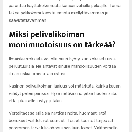
parantaa käyttökokemusta kansainvälisille pelaajille. Tämä
tekee pelikokemuksesta entistä miellyttävämmän ja
saavutettavamman.
Miksi pelivalikoiman
monimuotoisuus on tärkeää?
Ilmaiskierroksista voi olla suuri hyöty, kun kokeilet uusia
peliuutuuksia. Ne antavat sinulle mahdollisuuden voittaa
ilman riskiä omista varoistasi.
Kasinon pelivalikoiman laajuus voi määrittää, kuinka kauan
viihdyt pelien parissa. Hyvä nettikasino pitää huolen siitä,
että jokaiselle löytyy jotakin.
Vertailtaessa erilaisia nettikasinoita, huomaat, että
bonukset vaihtelevat suuresti. Toiset kasinot tarjoavat
paremman tervetuliaisbonuksen kuin toiset. Valitsemalla