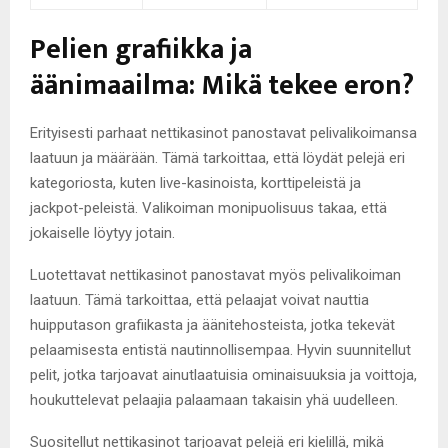
Pelien grafiikka ja
äänimaailma: Mikä tekee eron?
Erityisesti parhaat nettikasinot panostavat pelivalikoimansa
laatuun ja määrään. Tämä tarkoittaa, että löydät pelejä eri
kategoriosta, kuten live-kasinoista, korttipeleistä ja
jackpot-peleistä. Valikoiman monipuolisuus takaa, että
jokaiselle löytyy jotain.
Luotettavat nettikasinot panostavat myös pelivalikoiman
laatuun. Tämä tarkoittaa, että pelaajat voivat nauttia
huipputason grafiikasta ja äänitehosteista, jotka tekevät
pelaamisesta entistä nautinnollisempaa. Hyvin suunnitellut
pelit, jotka tarjoavat ainutlaatuisia ominaisuuksia ja voittoja,
houkuttelevat pelaajia palaamaan takaisin yhä uudelleen.
Suositellut nettikasinot tarjoavat pelejä eri kielillä, mikä