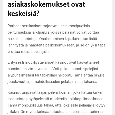
asiakaskokemukset ovat
keskeisiä?
Parhaat nettikasinot tarjoavat usein monipuolisia
peliturnauksia ja kilpailuja, joissa pelaajat voivat voittaa
huikeita palkintoja. Osallistuminen kilpailuihin tuo lisää
jännitystä ja haasteita pelikokemukseen, ja se on yksi tapa
erottua muista pelaajista.
Erityisesti mobiiliystävälliset kasinot ovat kasvattaneet
suosiotaan viime vuosina. Voit pelata suosikkipelejäsi
älypuhelimellasi tai tabletillasi helposti. Tämä antaa sinulle
joustavuutta ja mahdollisuuden pelata missä tahansa.
Kasinot tarjoavat laajan pelivalikoiman, joka kattaa kaiken
klassisista pöytäpeleistä moderniin kolikkopelimaailmaan.
Tämä monipuolisuus takaa, että jokaiselle pelaajalle löytyy
jotakin. On myös tärkeää tutustua eri pelien sääntöihin ja