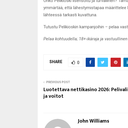
Onko Pelikioski lisensoitu ja turvallinen? T
ymmärtää, että lähestymistapaa määrittelee b
lähteessä tarkasti kuvattuna.
Tutustu Pelikioskin kampanjoihin – pelaa vastuu
Pelaa kohtuudella; 18+-ikäraja ja vastuulline
SHARE
0
PREVIOUS POST
Luotettava nettikasino 2026: Pelival
ja voitot
John Williams