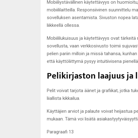
Mobiiliystävällinen käytettävyys on huomioitu,
mobiililaitteilla. Responsiivinen suunnittelu m
sovelluksen asentamista. Sivuston nopea lat
liikkeellä ollessa.
Mobiililukuisuus ja käytettävyys ovat tärkeitä n
sovellusta, vaan verkkosivusto toimii sujuvasti
pelien pariin milloin ja missä tahansa, kunhan
että käyttöliittymä pysyy intuitiivisena pienellä
Pelikirjaston laajuus ja l
Pelit voivat tarjota äänet ja grafiikat, jotka
liiallista kikkailua.
Käyttäjien arviot ja palaute voivat heijastua 
mukaan. Tämä voi lisätä asiakastyytyväisyyttä
Paragraafi 13