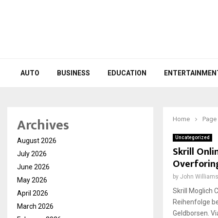
AUTO
BUSINESS
EDUCATION
ENTERTAINMEN
Archives
Home
Page
Uncategorized
August 2026
Skrill Onl
July 2026
Overforin
June 2026
by
John William
May 2026
Skrill Moglich
April 2026
Reihenfolge be
March 2026
Geldborsen. V