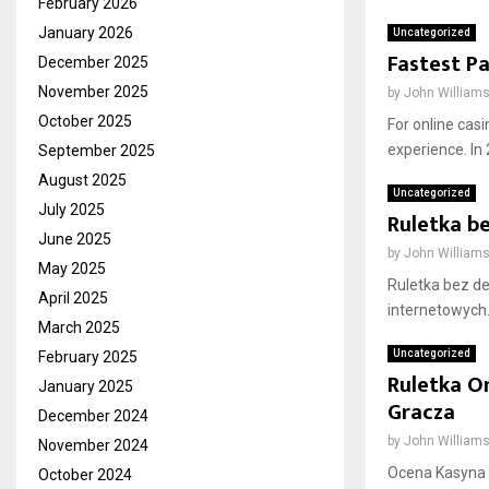
February 2026
January 2026
Uncategorized
Fastest Pa
December 2025
November 2025
by
John William
October 2025
For online cas
experience. In
September 2025
August 2025
Uncategorized
July 2025
Ruletka be
June 2025
by
John William
May 2025
Ruletka bez de
April 2025
internetowych
March 2025
Uncategorized
February 2025
Ruletka O
January 2025
Gracza
December 2024
by
John William
November 2024
Ocena Kasyna O
October 2024