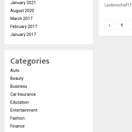
January 2021
Leidenschaft fü
August 2020
March 2017
Posts
1
February 2017
pagina
January 2017
Categories
Auto
Beauty
Business
Car Insurance
Education
Entertainment
Fashion
Finance