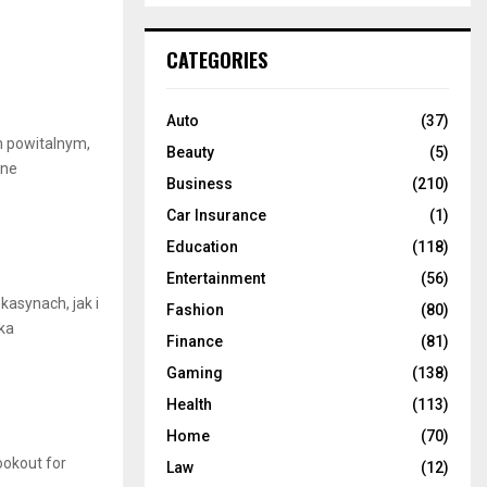
S
r
c
E
CATEGORIES
h
f
A
o
Auto
(37)
r
R
m powitalnym,
Beauty
(5)
:
ine
C
Business
(210)
Car Insurance
(1)
H
Education
(118)
Entertainment
(56)
kasynach, jak i
Fashion
(80)
tka
Finance
(81)
Gaming
(138)
Health
(113)
Home
(70)
lookout for
Law
(12)