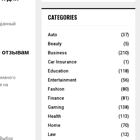
S
r
c
E
CATEGORIES
h
 данный
f
A
o
Auto
(37)
r
R
Beauty
(5)
:
о отзывам
C
Business
(210)
Car Insurance
(1)
H
Education
(118)
немного
Entertainment
(56)
е на
Fashion
(80)
Finance
(81)
Gaming
(138)
Health
(113)
Home
(70)
Law
(12)
 Выбор