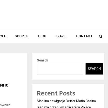
TYLE
SPORTS
TECH
TRAVEL
CONTACT
Search
SEARCH
зине
Recent Posts
Mobilna nawigacja Better Mafia Casino
годных
ulepsza przepływ aplikacji w Polsce