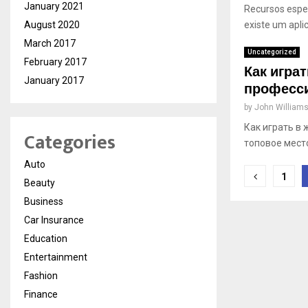
January 2021
Recursos espec
August 2020
existe um apli
March 2017
Uncategorized
February 2017
Как играт
January 2017
професс
by
John William
Как играть в
Categories
топовое место
Auto
Posts
1
Beauty
pagina
Business
Car Insurance
Education
Entertainment
Fashion
Finance