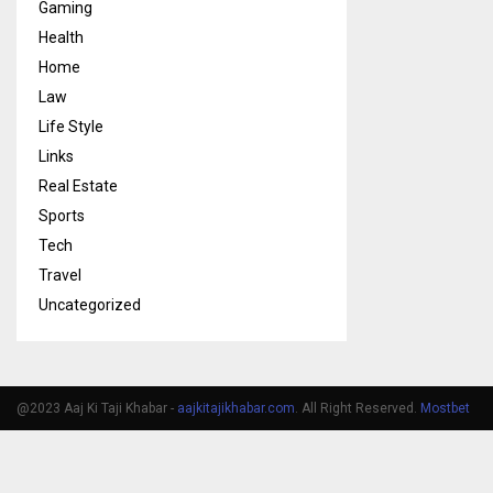
Gaming
Health
Home
Law
Life Style
Links
Real Estate
Sports
Tech
Travel
Uncategorized
@2023 Aaj Ki Taji Khabar -
aajkitajikhabar.com
. All Right Reserved.
Mostbet