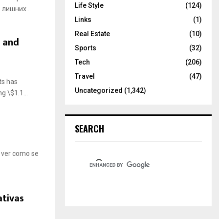
Life Style
(124)
лишних...
Links
(1)
Real Estate
(10)
, and
Sports
(32)
Tech
(206)
Travel
(47)
ts has
Uncategorized
(1,342)
g \$1.1...
SEARCH
 ver como se
ativas