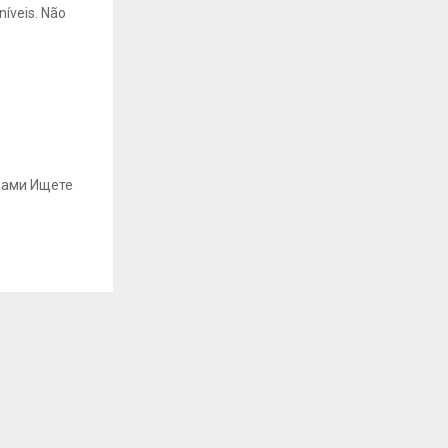
níveis. Não
ерами Ищете